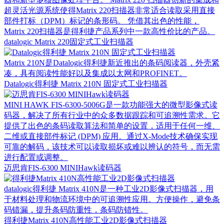
超灵活光源系统使得Matrix 220扫描器非常适合读取采用直接
部件打标（DPM）标记的条形码。 凭借其出色的性能，
Matrix 220扫描器是得利捷产品系列中一款高性价比的产品。
datalogic Matrix 220固定式工业扫描器
Matrix 210N是Datalogic得利捷新近推出的条码阅读器，外壳紧
凑，具有阅读性能好以及集成以太网和PROFINET。
Datalogic得利捷 Matrix 210N 固定式工业扫描器
MINI HAWK FIS-6300-5006G是一款功能强大的微型影像式读
码器，解决了所有行业中的众多数据跟踪和可追溯性需求。它
提供了出色的条码读取算法和简单的设置，适用于任何一维、
二维或直接部件标记 (DPM) 应用。通过X-Mode技术确保实现
可靠的解码，该技术可以读取损坏或难以辨认的符号，而无需
进行配置或调整。
迈思肯FIS-6300 MINIHawk读码器
datalogic得利捷 Matrix 410N是一种工业2D影像式扫描器，用
于材料处理和物流环境中的可追溯性应用。方便操作，避免条
码错漏，提升条码防重性，条码防错性。
得利捷Matrix 410N高性能工业2D影像式扫描器