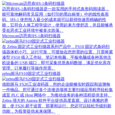
迈思肯HS-1条码扫描器是一款实用的手持式条形码阅读器，
能可靠地解码常见应用（如打印的黑白标签）中的线性条形
码。HS-1 使您投入最少的成本就可以获得快速而精确的性
能，它符合人体工程学设计，使用起来方便舒适，并且能够承
受在恶劣工业环境中被多次跌落。
Microscan迈思肯HS-1条码扫描器
在 Zebra 固定式工业扫描器系列产品中，FS10 固定式条码扫
描器体积小巧、运行可靠，可摆放在您所需的位置。只需将紧
凑型 FS10 插入工作站、笔记本电脑、平板电脑或各种其他主
机设备的 USB 端口，即可采集优质条码数据，满足优化库存
管理、订单履行等操作所需。
zebra斑马FS10固定式工业扫描器
借助斑马 FS20工业读码器，您的企业能够实时跟踪和追溯每
一件物品。您可通过多个连接选项将主要扫描应用程序轻松集
成至 PLC 或 Host 网络中，为推动业务的各种流程提供支持。
Zebra 强大的 Aurora 软件平台提供高度直观、设计典雅的界
面，使 FS20 易于设置、部署和运行。您还可以轻松升级到新
功能，为投资提供未来保障。