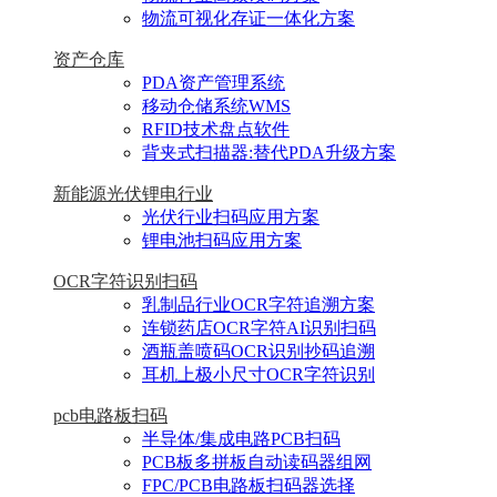
物流可视化存证一体化方案
资产仓库
PDA资产管理系统
移动仓储系统WMS
RFID技术盘点软件
背夹式扫描器:替代PDA升级方案
新能源光伏锂电行业
光伏行业扫码应用方案
锂电池扫码应用方案
OCR字符识别扫码
乳制品行业OCR字符追溯方案
连锁药店OCR字符AI识别扫码
酒瓶盖喷码OCR识别抄码追溯
耳机上极小尺寸OCR字符识别
pcb电路板扫码
半导体/集成电路PCB扫码
PCB板多拼板自动读码器组网
FPC/PCB电路板扫码器选择