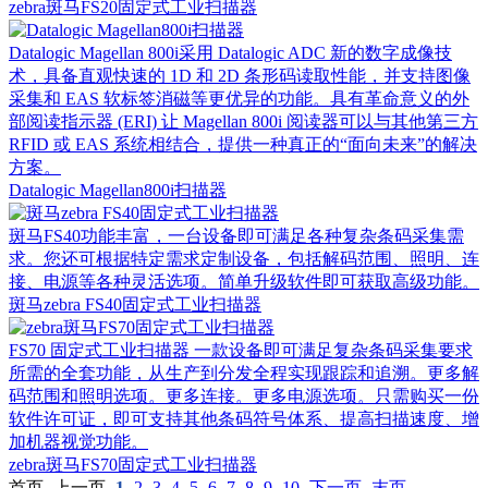
zebra斑马FS20固定式工业扫描器
Datalogic Magellan 800i采用 Datalogic ADC 新的数字成像技
术，具备直观快速的 1D 和 2D 条形码读取性能，并支持图像
采集和 EAS 软标签消磁等更优异的功能。具有革命意义的外
部阅读指示器 (ERI) 让 Magellan 800i 阅读器可以与其他第三方
RFID 或 EAS 系统相结合，提供一种真正的“面向未来”的解决
方案。
Datalogic Magellan800i扫描器
斑马FS40功能丰富，一台设备即可满足各种复杂条码采集需
求。您还可根据特定需求定制设备，包括解码范围、照明、连
接、电源等各种灵活选项。简单升级软件即可获取高级功能。
斑马zebra FS40固定式工业扫描器
FS70 固定式工业扫描器 一款设备即可满足复杂条码采集要求
所需的全套功能，从生产到分发全程实现跟踪和追溯。更多解
码范围和照明选项。更多连接。更多电源选项。只需购买一份
软件许可证，即可支持其他条码符号体系、提高扫描速度、增
加机器视觉功能。
zebra斑马FS70固定式工业扫描器
首页
上一页
1
2
3
4
5
6
7
8
9
10
下一页
末页