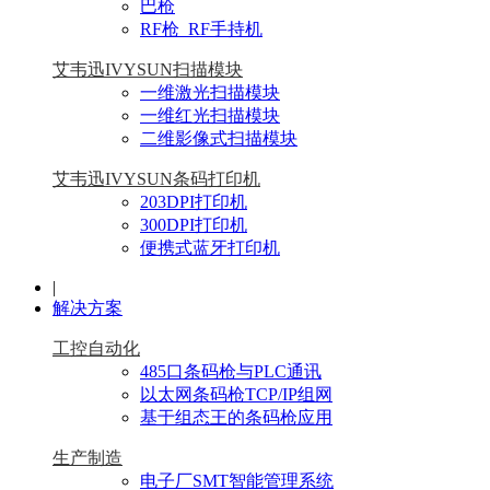
巴枪
RF枪_RF手持机
艾韦迅IVYSUN扫描模块
一维激光扫描模块
一维红光扫描模块
二维影像式扫描模块
艾韦迅IVYSUN条码打印机
203DPI打印机
300DPI打印机
便携式蓝牙打印机
|
解决方案
工控自动化
485口条码枪与PLC通讯
以太网条码枪TCP/IP组网
基于组态王的条码枪应用
生产制造
电子厂SMT智能管理系统