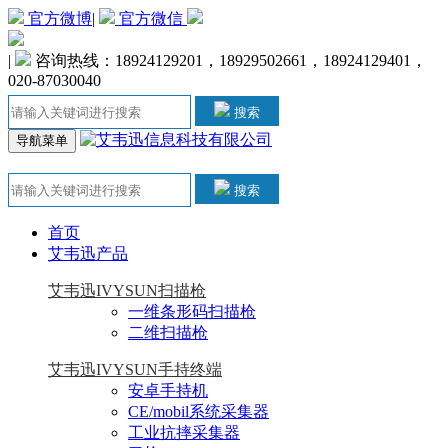
官方微博
|
官方微信
|
咨询热线：18924129201，18929502661，18924129401，
020-87030040
搜索
导航菜单
搜索
首页
艾韦迅产品
艾韦迅IVYSUN扫描枪
一维条形码扫描枪
二维扫描枪
艾韦迅IVYSUN手持终端
安卓手持机
CE/mobil系统采集器
工业抗摔采集器