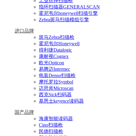
工业抗摔扫描枪
指环扫描器GENERALSCAN
霍尼韦尔honeywell扫描引擎
Zebra斑马扫描模组引擎
进口品牌
斑马Zebra扫描枪
霍尼韦尔Honeywell
得利捷Datalogic
康耐视Cognex
欧光Opticon
易腾迈Intermec
电装Denso扫描枪
摩托罗拉Symbol
迈思肯Microscan
西克Sick扫码器
基恩士keyence读码器
国产品牌
海康智能读码器
Cino扫描枪
民德扫描枪