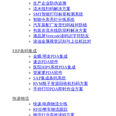
生产企业防伪追溯
流水线扫码解决方案
SMT智能打印标签检测系统
智能仓库亮灯分拣系统
汽车装配厂发货扫码核对防错
包装盒流水线防混料解决方案
液晶屏Vericode读码识字符防反
涂油金属视觉识别与上位机比对
ERP条码集成
金蝶/用友PDA集成
速达PDA软件
医院HIPS系统PDA集成
管家婆PDA软件
SAP集成条码系统
RVM瓶子资源回收机扫码方案
手持打印PDA即时作业方案
快递物流
快递/电商物流分拣
RFID整车物流跟踪
物流行业高效读码方案