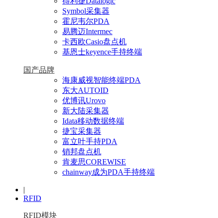
得利捷Datalogic
Symbol采集器
霍尼韦尔PDA
易腾迈Intermec
卡西欧Casio盘点机
基恩士keyence手持终端
国产品牌
海康威视智能终端PDA
东大AUTOID
优博讯Urovo
新大陆采集器
Idata移动数据终端
捷宝采集器
富立叶手持PDA
销邦盘点机
肯麦思COREWISE
chainway成为PDA手持终端
|
RFID
RFID模块