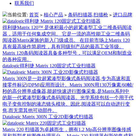
联系我们
当前位置:
首页
核心产品
条码扫描器,扫描枪
进口品牌
>
>
>
得利捷Matrix 120™ 是体积最小的超紧凑型工业二维条码阅读
器，适用于任何集成空间。 它是一流的高性能工业二维条码
阅读器Matrix家族的新入门级成员。 在目前市场上Matrix 120
具有最高操作简易性，具有同级别产品的最高工业等级。
Matrix 120条码阅读器具备多种型号，可以满足OEM和制造业
的各种应用。
datalogic得利捷 Matrix 120固定式工业扫描器
Matrix 300N是一款超紧凑型影像式条码阅读器,专为高速和直
接零件标记(DPM)应用而设计。Matrix 300N用130万像素/60帧/
秒的高分辨率成像器,能超快速进行图像采集,是Matrix系列中
的新一代紧凑型影像式条码阅读器。光学系统包括一个用于代
电子变焦控制的液态镜头模块。因此,阅读器可以自动进行变
焦,而无需其他可动部件。
Datalogic Matrix 300N 工业2D影像式扫描器
Matrix 220 扫描器为卓越而生，拥有1.2 Mp高分辨率图像传感
器和新型多核图像处理平台。 Matrix 220 扫描器创新的集成和