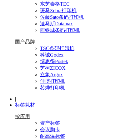
东芝泰格TEC
斑马Zebra打印机
佐藤Sato条码打印机
迪马斯Datamax
西铁城条码打印机
国产品牌
TSC条码打印机
科诚Godex
博思得Postek
芝柯ZICOX
立象Argox
佳博打印机
芯烨打印机
|
标签耗材
按应用
资产标签
会议胸卡
耐高温标签