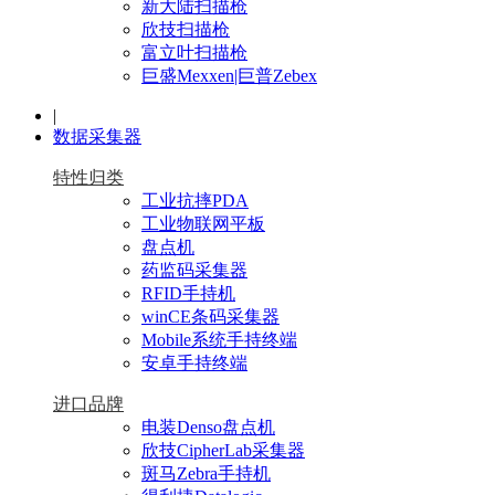
新大陆扫描枪
欣技扫描枪
富立叶扫描枪
巨盛Mexxen|巨普Zebex
|
数据采集器
特性归类
工业抗摔PDA
工业物联网平板
盘点机
药监码采集器
RFID手持机
winCE条码采集器
Mobile系统手持终端
安卓手持终端
进口品牌
电装Denso盘点机
欣技CipherLab采集器
斑马Zebra手持机