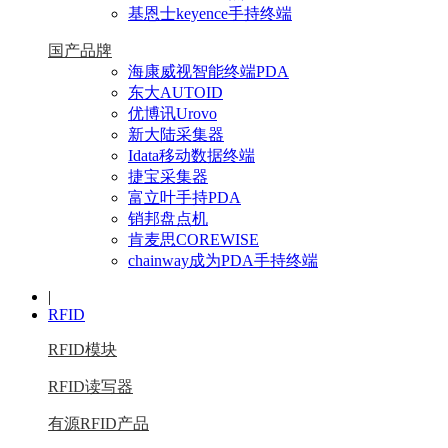
基恩士keyence手持终端
国产品牌
海康威视智能终端PDA
东大AUTOID
优博讯Urovo
新大陆采集器
Idata移动数据终端
捷宝采集器
富立叶手持PDA
销邦盘点机
肯麦思COREWISE
chainway成为PDA手持终端
|
RFID
RFID模块
RFID读写器
有源RFID产品