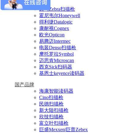
进口品牌
斑马Zebra扫描枪
霍尼韦尔Honeywell
得利捷Datalogic
康耐视Cognex
欧光Opticon
易腾迈Intermec
电装Denso扫描枪
摩托罗拉Symbol
迈思肯Microscan
西克Sick扫码器
基恩士keyence读码器
国产品牌
海康智能读码器
Cino扫描枪
民德扫描枪
新大陆扫描枪
欣技扫描枪
富立叶扫描枪
巨盛Mexxen|巨普Zebex