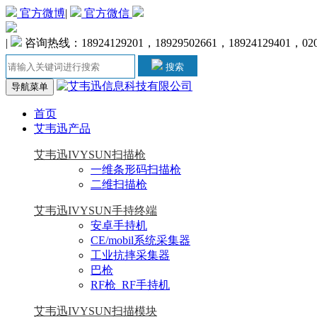
官方微博
|
官方微信
|
咨询热线：18924129201，18929502661，18924129401，020-
搜索
导航菜单
首页
艾韦迅产品
艾韦迅IVYSUN扫描枪
一维条形码扫描枪
二维扫描枪
艾韦迅IVYSUN手持终端
安卓手持机
CE/mobil系统采集器
工业抗摔采集器
巴枪
RF枪_RF手持机
艾韦迅IVYSUN扫描模块