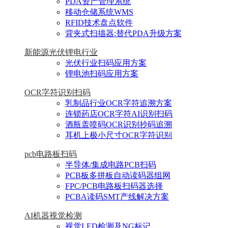
PDA资产管理系统
移动仓储系统WMS
RFID技术盘点软件
背夹式扫描器:替代PDA升级方案
新能源光伏锂电行业
光伏行业扫码应用方案
锂电池扫码应用方案
OCR字符识别扫码
乳制品行业OCR字符追溯方案
连锁药店OCR字符AI识别扫码
酒瓶盖喷码OCR识别抄码追溯
耳机上极小尺寸OCR字符识别
pcb电路板扫码
半导体/集成电路PCB扫码
PCB板多拼板自动读码器组网
FPC/PCB电路板扫码器选择
PCBA读码SMT产线解决方案
AI机器视觉检测
视觉LED检测及NG标记