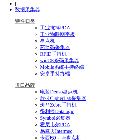
|
数据采集器
特性归类
工业抗摔PDA
工业物联网平板
盘点机
药监码采集器
RFID手持机
winCE条码采集器
Mobile系统手持终端
安卓手持终端
进口品牌
电装Denso盘点机
欣技CipherLab采集器
斑马Zebra手持机
得利捷Datalogic
Symbol采集器
霍尼韦尔PDA
易腾迈Intermec
卡西欧Casio盘点机