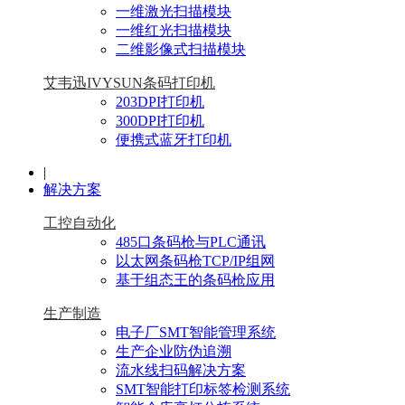
一维激光扫描模块
一维红光扫描模块
二维影像式扫描模块
艾韦迅IVYSUN条码打印机
203DPI打印机
300DPI打印机
便携式蓝牙打印机
|
解决方案
工控自动化
485口条码枪与PLC通讯
以太网条码枪TCP/IP组网
基于组态王的条码枪应用
生产制造
电子厂SMT智能管理系统
生产企业防伪追溯
流水线扫码解决方案
SMT智能打印标签检测系统