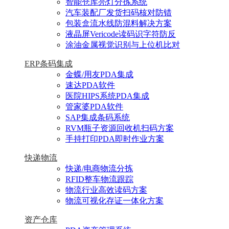
智能仓库亮灯分拣系统
汽车装配厂发货扫码核对防错
包装盒流水线防混料解决方案
液晶屏Vericode读码识字符防反
涂油金属视觉识别与上位机比对
ERP条码集成
金蝶/用友PDA集成
速达PDA软件
医院HIPS系统PDA集成
管家婆PDA软件
SAP集成条码系统
RVM瓶子资源回收机扫码方案
手持打印PDA即时作业方案
快递物流
快递/电商物流分拣
RFID整车物流跟踪
物流行业高效读码方案
物流可视化存证一体化方案
资产仓库