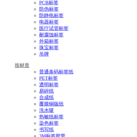
PCB标签
防伪标签
防静电标签
电器标签
医疗试管标签
耐腐蚀标签
外箱标签
珠宝标签
吊牌
按材质
普通条码标签纸
PET标签
透明标签
易碎纸
合成纸
覆膜铜版纸
洗水唛
热敏纸标签
染色标签
书写纸
3M标签胶带