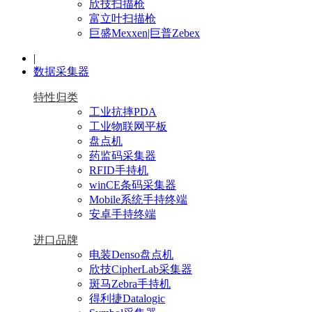
欣技扫描枪
富立叶扫描枪
巨盛Mexxen|巨普Zebex
|
数据采集器
特性归类
工业抗摔PDA
工业物联网平板
盘点机
药监码采集器
RFID手持机
winCE条码采集器
Mobile系统手持终端
安卓手持终端
进口品牌
电装Denso盘点机
欣技CipherLab采集器
斑马Zebra手持机
得利捷Datalogic