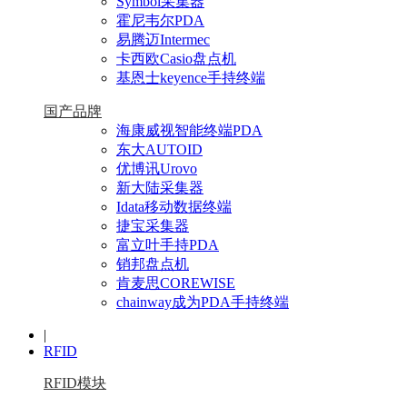
Symbol采集器
霍尼韦尔PDA
易腾迈Intermec
卡西欧Casio盘点机
基恩士keyence手持终端
国产品牌
海康威视智能终端PDA
东大AUTOID
优博讯Urovo
新大陆采集器
Idata移动数据终端
捷宝采集器
富立叶手持PDA
销邦盘点机
肯麦思COREWISE
chainway成为PDA手持终端
|
RFID
RFID模块