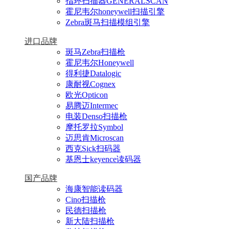
指环扫描器GENERALSCAN
霍尼韦尔honeywell扫描引擎
Zebra斑马扫描模组引擎
进口品牌
斑马Zebra扫描枪
霍尼韦尔Honeywell
得利捷Datalogic
康耐视Cognex
欧光Opticon
易腾迈Intermec
电装Denso扫描枪
摩托罗拉Symbol
迈思肯Microscan
西克Sick扫码器
基恩士keyence读码器
国产品牌
海康智能读码器
Cino扫描枪
民德扫描枪
新大陆扫描枪