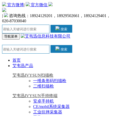
官方微博
|
官方微信
|
咨询热线：18924129201，18929502661，18924129401，
020-87030040
搜索
导航菜单
搜索
首页
艾韦迅产品
艾韦迅IVYSUN扫描枪
一维条形码扫描枪
二维扫描枪
艾韦迅IVYSUN手持终端
安卓手持机
CE/mobil系统采集器
工业抗摔采集器