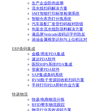
生产企业防伪追溯
流水线扫码解决方案
SMT智能打印标签检测系统
智能仓库亮灯分拣系统
汽车装配厂发货扫码核对防错
包装盒流水线防混料解决方案
液晶屏Vericode读码识字符防反
涂油金属视觉识别与上位机比对
ERP条码集成
金蝶/用友PDA集成
速达PDA软件
医院HIPS系统PDA集成
管家婆PDA软件
SAP集成条码系统
RVM瓶子资源回收机扫码方案
手持打印PDA即时作业方案
快递物流
快递/电商物流分拣
RFID整车物流跟踪
物流行业高效读码方案