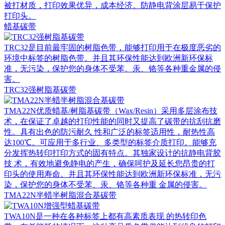
被打材质，打印效果优异，成本经济。防静电背涂层易于保护
打印头。
蜡基碳带
TRC32是目前最牢固的树脂色带，能够打印用于在极度恶劣的
环境中标签的树脂色带。并且其环保性能达到欧洲新环保标
准，无污染，保护您的身体不受苯、汞、铬等各种重金属的侵
害。
TRC32强树脂基碳带
TMA22N优质蜡基/树脂基碳带（Wax/Resin）采用多层涂布技
术，在保证了卓越的打印性能的同时又提高了碳带的抗刮抗磨
性。具有出色的防污耐久 性和广泛的标签适用性，耐热性高
达100℃。可应用于多行业、多类型的标签介质打印。能够充
分发挥热转印打印方式的固有特点。其独家设计的抗静电背胶
技 术，有效地避免静电的产生，确保呵护及延长您昂贵的打
印头的使用寿命。并且其环保性能达到欧洲新环保标准，无污
染，保护您的身体不受苯、汞、铬等各种重 金属的侵害。
TMA22N半蜡半树脂混合基碳带
TWA10N是一种在各种标签上都有高素质表现 的热转印色