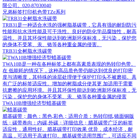
限公司。020-87030040
兄弟标签打印机色带TZe系列
TRB31是一种适合水洗的强树脂基碳带，它具有强的耐刮防污
性能和抗水洗性能及可干洗性。良好的防化学品腐蚀性，耐高
温性。并且其环保性能达到欧洲新环保标准，无污染，保护您
的身体不受苯、汞、铬等各种重金属的侵害。
TRB31全树脂水洗碳带
TWA10B是一种在各种标签上都有高素质表现的热转印色带。
在 低能耗的情况下，这种高品质色带仍能达到优良的打印密
度与清晰度，其特殊的涂层处理便于保护打印头不被磨损。具
有广泛的标签适应性。增加的树脂成分使其更 加适用于需要
抗磨擦的应用环境。并且其环保性能达到欧洲新环保标准，无
污染，保护您的身体不受苯、汞、铬等各种重金属的侵害
TWA10B增强经济型蜡基碳带
腊基碳带；颜色：黑色,彩色；适用介质：热转印纸,镜面铜版
纸；碳带卷向：内碳,外碳；详细信息；腊基碳带广泛的标签
适应性，通用性好。腊基碳带打印效果 优异，成本经济，耐
高温，可适用于高速打印。腊基碳带适用范围广，可适应不同