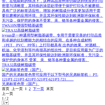
带。在低能耗的情况下，这种高品质色带仍能达到优良的打印
密度与清晰度，其特殊的涂层处理便于保护打印头不被磨损。
具有广泛的标签适应性。增加 的树脂成分使其更加适用于需
要抗磨擦的应用环境。并且其环保性能达到欧洲新环保标准，
无污染，保护您的身体不受苯、汞、铬等各种重金属的侵害。
TWA10N增强型蜡基碳带
ivysun是一种通用型树脂基碳带。专用于需要完美的打印品质
和卓越的抗刮擦能力的相结合的应用。在多种合成材料
（PET、PVC、PP等）上打印都具有 出色的效果。对酒精、
机油、化学溶剂等均有很高的抵抗性。是目前应用最为广泛的
树脂基碳带。并且其环保性能达到欧洲新环保标准，无污染，
保护您的身体不 受苯、汞、铬等各种重金属的侵害。
TRA32高级树脂碳带
国产的兄弟标签色带可应用于以下型号的兄弟标签机： PT-
121|PT-221|PT-421|PT-521|PT-621|PT-721……
兄弟标签色带（国产）
首页
上一页
1
2
下一页
末页
上一页
1
/
2