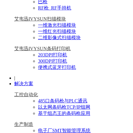
巴枪
RF枪_RF手持机
艾韦迅IVYSUN扫描模块
一维激光扫描模块
一维红光扫描模块
二维影像式扫描模块
艾韦迅IVYSUN条码打印机
203DPI打印机
300DPI打印机
便携式蓝牙打印机
|
解决方案
工控自动化
485口条码枪与PLC通讯
以太网条码枪TCP/IP组网
基于组态王的条码枪应用
生产制造
电子厂SMT智能管理系统