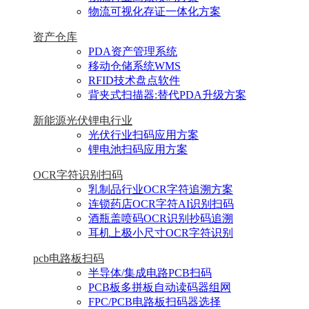
物流可视化存证一体化方案
资产仓库
PDA资产管理系统
移动仓储系统WMS
RFID技术盘点软件
背夹式扫描器:替代PDA升级方案
新能源光伏锂电行业
光伏行业扫码应用方案
锂电池扫码应用方案
OCR字符识别扫码
乳制品行业OCR字符追溯方案
连锁药店OCR字符AI识别扫码
酒瓶盖喷码OCR识别抄码追溯
耳机上极小尺寸OCR字符识别
pcb电路板扫码
半导体/集成电路PCB扫码
PCB板多拼板自动读码器组网
FPC/PCB电路板扫码器选择