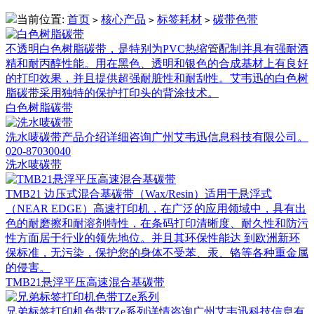
当前位置:
首页
核心产品
标签耗材
碳带色带
>
>
>
不透明白色树脂碳带，是特别为PVC热缩管配制并具有强耐酒
精和耐丙醇性能。用在黑色、透明和银色的合成基材上有良好
的打印效果，并且提供超强耐脏性和耐刮性。艾韦迅的白色树
脂碳带采用独特的保护打印头的背涂技术。
白色树脂碳带
洗水唛碳带产品介绍详细咨询广州艾韦迅信息科技有限公司。
020-87030040
洗水唛碳带
TMB21 边压式混合基碳带（Wax/Resin）适用于悬浮式
（NEAR EDGE）高速打印机，在广泛的应用领域中，具有出
色的耐磨擦和耐溶剂特性，在条码打印清晰度、耐久性和防污
性方面居于行业的领先地位。并且其环保性能达 到欧洲新环
保标准，无污染，保护您的身体不受苯、汞、铬等各种重金属
的侵害。
TMB21悬浮平压高速混合基碳带
兄弟标签打印机色带TZe系列详情咨询广州艾韦迅科技信息有