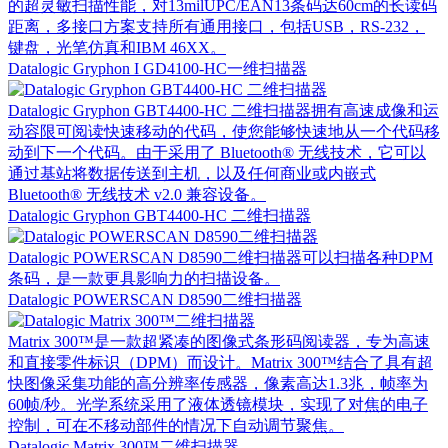
的超灵敏扫描性能，对13milUPC/EAN13条码达60cm的长读码
距离，多接口方案支持所有通用接口，包括USB，RS-232，
键盘，光笔仿真和IBM 46XX。
Datalogic Gryphon I GD4100-HC一维扫描器
Datalogic Gryphon GBT4400-HC 二维扫描器拥有高速成像和运
动容限可阅读快速移动的代码，使您能够快速地从一个代码移
动到下一个代码。由于采用了 Bluetooth® 无线技术，它可以
通过基站将数据传送到主机，以及任何商业或内嵌式
Bluetooth® 无线技术 v2.0 兼容设备。
Datalogic Gryphon GBT4400-HC 二维扫描器
Datalogic POWERSCAN D8590二维扫描器可以扫描各种DPM
条码，是一款更具影响力的扫描设备。
Datalogic POWERSCAN D8590二维扫描器
Matrix 300™是一款超紧凑的图像式条形码阅读器，专为高速
和直接零件标识（DPM）而设计。Matrix 300™结合了具有超
快图像采集功能的高分辨率传感器，像素高达1.3兆，帧率为
60帧/秒。光学系统采用了液体透镜模块，实现了对焦的电子
控制，可在不移动部件的情况下自动调节聚焦。
Datalogic Matrix 300™二维扫描器