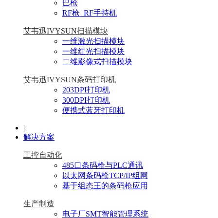
巴枪
RF枪_RF手持机
艾韦迅IVYSUN扫描模块
一维激光扫描模块
一维红光扫描模块
二维影像式扫描模块
艾韦迅IVYSUN条码打印机
203DPI打印机
300DPI打印机
便携式蓝牙打印机
|
解决方案
工控自动化
485口条码枪与PLC通讯
以太网条码枪TCP/IP组网
基于组态王的条码枪应用
生产制造
电子厂SMT智能管理系统