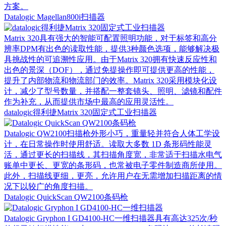
方案。
Datalogic Magellan800i扫描器
Matrix 320具有强大的智能可配置照明功能，对于标签和高分
辨率DPM有出色的读取性能，提供3种颜色选项，能够解决极
具挑战性的可追溯性应用。由于Matrix 320拥有快速反应性和
出色的景深（DOF），通过免提操作即可提供更高的性能，
提升了内部物流和物流部门的效率。Matrix 320采用模块化设
计，减少了型号数量，并搭配一整套镜头、照明、滤镜和配件
作为补充，从而提供市场中最高的应用灵活性。
datalogic得利捷Matrix 320固定式工业扫描器
Datalogic QW2100扫描枪外形小巧，重量轻并符合人体工学设
计，在日常操作时使用舒适。读取大多数 1D 条形码性能灵
活，通过更长的扫描线，其扫描角度宽，非常适于扫描水电气
账单中更长、更宽的条形码，也常被电子零件制造商所使用。
此外，扫描线更细，更亮，允许用户在无需增加扫描距离的情
况下以较广的角度扫描。
Datalogic QuickScan QW2100条码枪
Datalogic Gryphon I GD4100-HC一维扫描器具有高达325次/秒