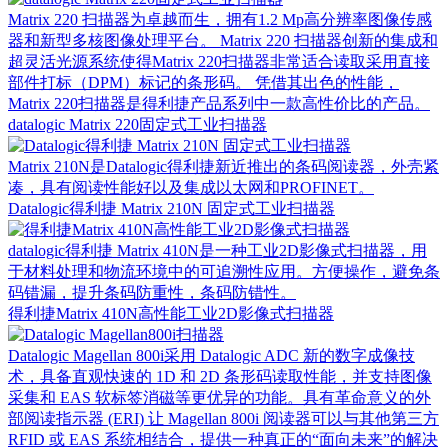
Matrix 220 扫描器为卓越而生，拥有1.2 Mp高分辨率图像传感
器和新型多核图像处理平台。 Matrix 220 扫描器创新的集成和
超灵活光源系统使得Matrix 220扫描器非常适合读取采用直接
部件打标（DPM）标记的条形码。 凭借其出色的性能，
Matrix 220扫描器是得利捷产品系列中一款高性价比的产品。
datalogic Matrix 220固定式工业扫描器
Matrix 210N是Datalogic得利捷新近推出的条码阅读器，外壳紧
凑，具有阅读性能好以及集成以太网和PROFINET。
Datalogic得利捷 Matrix 210N 固定式工业扫描器
datalogic得利捷 Matrix 410N是一种工业2D影像式扫描器，用
于材料处理和物流环境中的可追溯性应用。方便操作，避免条
码错漏，提升条码防重性，条码防错性。
得利捷Matrix 410N高性能工业2D影像式扫描器
Datalogic Magellan 800i采用 Datalogic ADC 新的数字成像技
术，具备直观快速的 1D 和 2D 条形码读取性能，并支持图像
采集和 EAS 软标签消磁等更优异的功能。具有革命意义的外
部阅读指示器 (ERI) 让 Magellan 800i 阅读器可以与其他第三方
RFID 或 EAS 系统相结合，提供一种真正的“面向未来”的解决