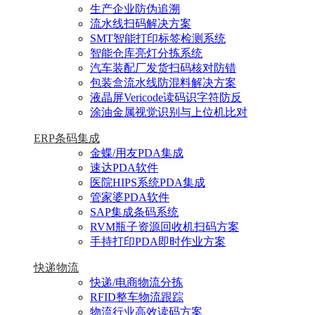
生产企业防伪追溯
流水线扫码解决方案
SMT智能打印标签检测系统
智能仓库亮灯分拣系统
汽车装配厂发货扫码核对防错
包装盒流水线防混料解决方案
液晶屏Vericode读码识字符防反
涂油金属视觉识别与上位机比对
ERP条码集成
金蝶/用友PDA集成
速达PDA软件
医院HIPS系统PDA集成
管家婆PDA软件
SAP集成条码系统
RVM瓶子资源回收机扫码方案
手持打印PDA即时作业方案
快递物流
快递/电商物流分拣
RFID整车物流跟踪
物流行业高效读码方案