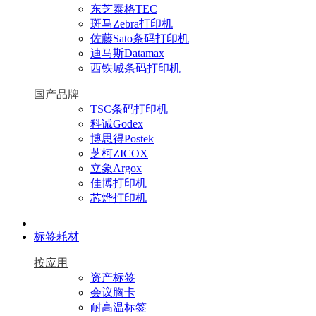
东芝泰格TEC
斑马Zebra打印机
佐藤Sato条码打印机
迪马斯Datamax
西铁城条码打印机
国产品牌
TSC条码打印机
科诚Godex
博思得Postek
芝柯ZICOX
立象Argox
佳博打印机
芯烨打印机
|
标签耗材
按应用
资产标签
会议胸卡
耐高温标签