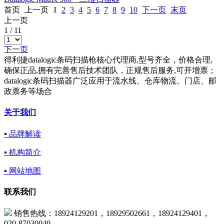
首页
上一页
1
2
3
4
5
6
7
8
9
10
下一页
末页
上一页
1
/
11
下一页
得利捷datalogic条码扫描枪核心代理商,型号齐全，价格合理,
确保正品,拥有完善售后技术团队，正规售后服务,可开增票；
datalogic条码扫描器广泛应用于流水线、仓库物流、门店、邮
政票务等场合
关于我们
▪ 品牌解读
▪ 机构简介
▪ 网站地图
联系我们
销售热线：18924129201，18929502661，18924129401，
020-87030040