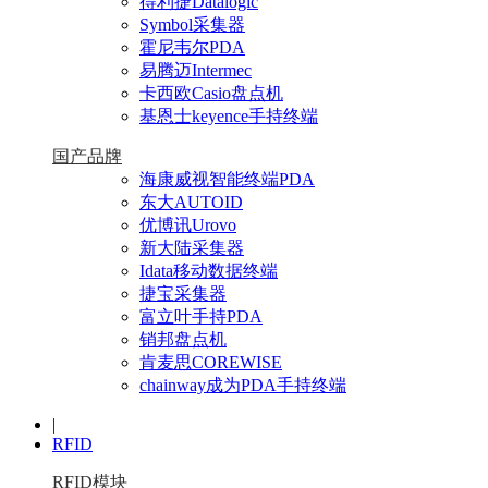
得利捷Datalogic
Symbol采集器
霍尼韦尔PDA
易腾迈Intermec
卡西欧Casio盘点机
基恩士keyence手持终端
国产品牌
海康威视智能终端PDA
东大AUTOID
优博讯Urovo
新大陆采集器
Idata移动数据终端
捷宝采集器
富立叶手持PDA
销邦盘点机
肯麦思COREWISE
chainway成为PDA手持终端
|
RFID
RFID模块