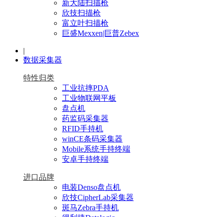
新大陆扫描枪
欣技扫描枪
富立叶扫描枪
巨盛Mexxen|巨普Zebex
|
数据采集器
特性归类
工业抗摔PDA
工业物联网平板
盘点机
药监码采集器
RFID手持机
winCE条码采集器
Mobile系统手持终端
安卓手持终端
进口品牌
电装Denso盘点机
欣技CipherLab采集器
斑马Zebra手持机