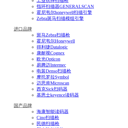
工业抗摔扫描枪
指环扫描器GENERALSCAN
霍尼韦尔honeywell扫描引擎
Zebra斑马扫描模组引擎
进口品牌
斑马Zebra扫描枪
霍尼韦尔Honeywell
得利捷Datalogic
康耐视Cognex
欧光Opticon
易腾迈Intermec
电装Denso扫描枪
摩托罗拉Symbol
迈思肯Microscan
西克Sick扫码器
基恩士keyence读码器
国产品牌
海康智能读码器
Cino扫描枪
民德扫描枪