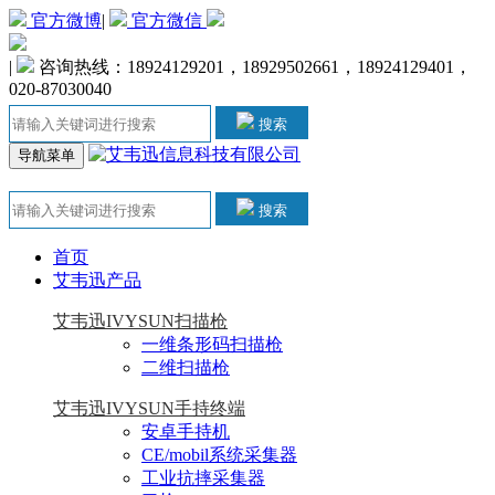
官方微博
|
官方微信
|
咨询热线：18924129201，18929502661，18924129401，
020-87030040
搜索
导航菜单
搜索
首页
艾韦迅产品
艾韦迅IVYSUN扫描枪
一维条形码扫描枪
二维扫描枪
艾韦迅IVYSUN手持终端
安卓手持机
CE/mobil系统采集器
工业抗摔采集器