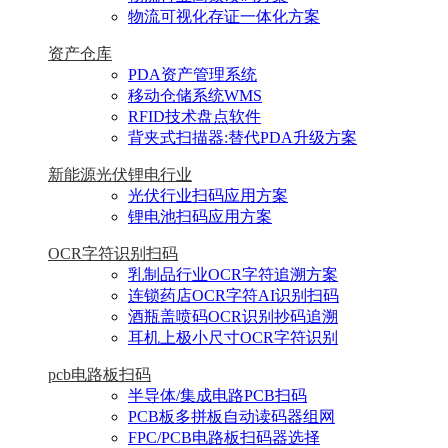
物流可视化存证一体化方案
资产仓库
PDA资产管理系统
移动仓储系统WMS
RFID技术盘点软件
背夹式扫描器:替代PDA升级方案
新能源光伏锂电行业
光伏行业扫码应用方案
锂电池扫码应用方案
OCR字符识别扫码
乳制品行业OCR字符追溯方案
连锁药店OCR字符AI识别扫码
酒瓶盖喷码OCR识别抄码追溯
耳机上极小尺寸OCR字符识别
pcb电路板扫码
半导体/集成电路PCB扫码
PCB板多拼板自动读码器组网
FPC/PCB电路板扫码器选择