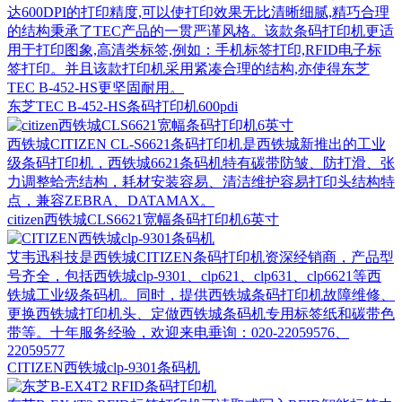
达600DPI的打印精度,可以使打印效果无比清晰细腻,精巧合理
的结构秉承了TEC产品的一贯严谨风格。该款条码打印机更适
用于打印图象,高清类标签,例如：手机标签打印,RFID电子标
签打印。并且该款打印机采用紧凑合理的结构,亦使得东芝
TEC B-452-HS更坚固耐用。
东芝TEC B-452-HS条码打印机600pdi
西铁城CITIZEN CL-S6621条码打印机是西铁城新推出的工业
级条码打印机，西铁城6621条码机特有碳带防皱、防打滑、张
力调整蛤壳结构，耗材安装容易、清洁维护容易打印头结构特
点，兼容ZEBRA、DATAMAX。
citizen西铁城CLS6621宽幅条码打印机6英寸
艾韦迅科技是西铁城CITIZEN条码打印机资深经销商，产品型
号齐全，包括西铁城clp-9301、clp621、clp631、clp6621等西
铁城工业级条码机。同时，提供西铁城条码打印机故障维修、
更换西铁城打印机头、定做西铁城条码机专用标签纸和碳带色
带等。十年服务经验，欢迎来电垂询：020-22059576、
22059577
CITIZEN西铁城clp-9301条码机