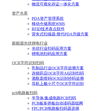
物流可视化存证一体化方案
资产仓库
PDA资产管理系统
移动仓储系统WMS
RFID技术盘点软件
背夹式扫描器:替代PDA升级方案
新能源光伏锂电行业
光伏行业扫码应用方案
锂电池扫码应用方案
OCR字符识别扫码
乳制品行业OCR字符追溯方案
连锁药店OCR字符AI识别扫码
酒瓶盖喷码OCR识别抄码追溯
耳机上极小尺寸OCR字符识别
pcb电路板扫码
半导体/集成电路PCB扫码
PCB板多拼板自动读码器组网
FPC/PCB电路板扫码器选择