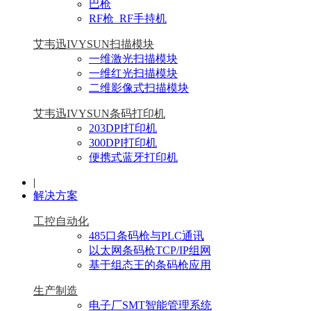
巴枪
RF枪_RF手持机
艾韦迅IVYSUN扫描模块
一维激光扫描模块
一维红光扫描模块
二维影像式扫描模块
艾韦迅IVYSUN条码打印机
203DPI打印机
300DPI打印机
便携式蓝牙打印机
|
解决方案
工控自动化
485口条码枪与PLC通讯
以太网条码枪TCP/IP组网
基于组态王的条码枪应用
生产制造
电子厂SMT智能管理系统