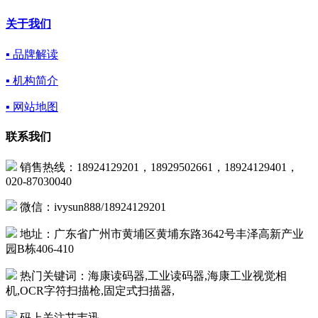
关于我们
▪ 品牌解读
▪ 机构简介
▪ 网站地图
联系我们
销售热线：18924129201，18929502661，18924129401，
020-87030040
微信：ivysun888/18924129201
地址：广东省广州市黄埔区黄埔东路3642号丰泽高新产业
园B栋406-410
热门关键词：海康读码器,工业读码器,海康工业视觉相
机,OCR字符扫描枪,固定式扫描器,
码上关注艾韦迅