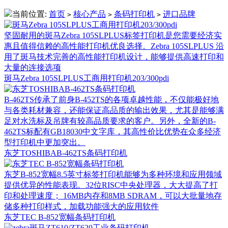
当前位置:
首页
核心产品
条码打印机
进口品牌
>
>
>
坚固耐用的斑马Zebra 105SLPLUS标签打印机是您需要经济实
惠且值得信赖的高性能打印机优良选择。Zebra 105SLPLUS 沿
用了斑马技术完善的高性能打印机设计，能够提供高速打印和
大量的连接选项
斑马Zebra 105SLPLUS工商用打印机203/300pdi
B-462TS传承了前身B-452TS的各项卓越性能，不仅能极好地
与各类耗材兼容，还能保证高品质的输出效果，尤其是能够满
足对水洗标及吊牌有较高品质要求的客户。另外，全新的B-
462TS标配有GB18030中文字库，其高性价比优势在众多经济
型打印机中更加突出。
东芝TOSHIBAB-462TS条码打印机
东芝B-852宽幅8.5英寸标签打印机能够为多种环境和应用领域
提供优异的性能表现。32位RISC中央处理器，大大提高了打
印和处理速度； 16MB内存和8MB SDRAM，可以大批量地存
储多种打印样式，加载功能强大的应用软件
东芝TEC B-852宽幅条码打印机