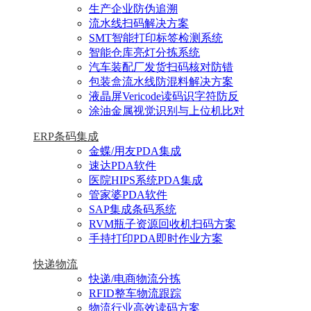
生产企业防伪追溯
流水线扫码解决方案
SMT智能打印标签检测系统
智能仓库亮灯分拣系统
汽车装配厂发货扫码核对防错
包装盒流水线防混料解决方案
液晶屏Vericode读码识字符防反
涂油金属视觉识别与上位机比对
ERP条码集成
金蝶/用友PDA集成
速达PDA软件
医院HIPS系统PDA集成
管家婆PDA软件
SAP集成条码系统
RVM瓶子资源回收机扫码方案
手持打印PDA即时作业方案
快递物流
快递/电商物流分拣
RFID整车物流跟踪
物流行业高效读码方案