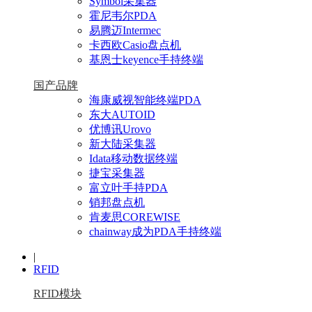
Symbol采集器
霍尼韦尔PDA
易腾迈Intermec
卡西欧Casio盘点机
基恩士keyence手持终端
国产品牌
海康威视智能终端PDA
东大AUTOID
优博讯Urovo
新大陆采集器
Idata移动数据终端
捷宝采集器
富立叶手持PDA
销邦盘点机
肯麦思COREWISE
chainway成为PDA手持终端
|
RFID
RFID模块