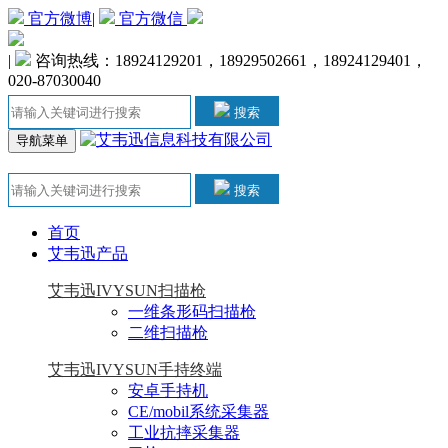
官方微博
|
官方微信
|
咨询热线：18924129201，18929502661，18924129401，
020-87030040
搜索
导航菜单
搜索
首页
艾韦迅产品
艾韦迅IVYSUN扫描枪
一维条形码扫描枪
二维扫描枪
艾韦迅IVYSUN手持终端
安卓手持机
CE/mobil系统采集器
工业抗摔采集器