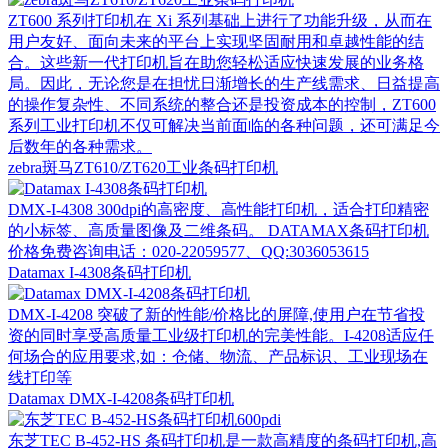
ZT600 系列打印机在 Xi 系列基础上进行了功能升级，从而在
用户友好、面向未来的平台上实现坚固耐用和卓越性能的结
合。这些新一代打印机旨在助您轻松适应快速发展的业务格
局。因此，无论您是在担忧日渐增长的生产线需求、日益提高
的操作复杂性、不同系统的整合还是投资成本的控制，ZT600
系列工业打印机不仅可解决当前面临的各种问题，还可满足今
后数年的各种需求。
zebra斑马ZT610/ZT620工业条码打印机
DMX-I-4308 300dpi的高密度、高性能打印机，适合打印精密
的小标签、高质量图像及二维条码。 DATAMAX条码打印机
价格免费咨询电话：020-22059577、QQ:3036053615
Datamax I-4308条码打印机
DMX-I-4208 突破了新的性能/价格比的屏障,使用户在节省投
资的同时享受高质量工业级打印机的完美性能。I-4208适应任
何场合的应用要求,如：仓储、物流、产品标识、工业现场在
线打印等
Datamax DMX-I-4208条码打印机
东芝TEC B-452-HS 条码打印机是一款高精度的条码打印机,高