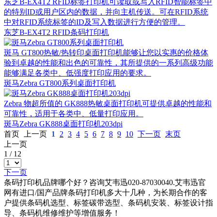
东芝B-EX4T2 RFID标签打印机可读取或写入RFID智能标签中
的特别ID或用户区内的数据，并向主机传送。可在RFID系统
中对RFID系统标签的ID及写入数据进行方便的管理。
东芝B-EX4T2 RFID条码打印机
斑马 GT800热敏/热转印桌面打印机能够让您以实惠的价格体
验到卓越的性能和出色的可靠性，其所提供的一系列高级功能
能够满足各类中、低强度打印应用的要求。
斑马Zebra GT800系列桌面打印机
Zebra 物超所值的 GK888热敏桌面打印机可提供卓越的性能和
可靠性，适用于各类中、低量打印应用。
斑马Zebra GK888桌面打印机203dpi
首页
上一页
1
2
3
4
5
6
7
8
9
10
下一页
末页
上一页
1
/
12
下一页
条码打印机品牌哪个好？咨询艾韦迅020-87030040.艾韦迅官
网有进口/国产品牌条码打印机多大十几种，为长期合作的客
户提供条码机选型、标签碳带选型、条码机安装、标签设计指
导、条码机维修维护等增值服务！