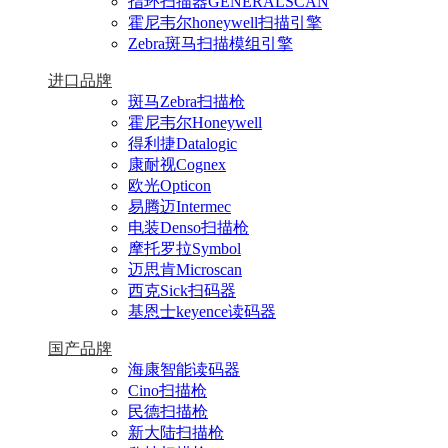
指环扫描器GENERALSCAN
霍尼韦尔honeywell扫描引擎
Zebra斑马扫描模组引擎
进口品牌
斑马Zebra扫描枪
霍尼韦尔Honeywell
得利捷Datalogic
康耐视Cognex
欧光Opticon
易腾迈Intermec
电装Denso扫描枪
摩托罗拉Symbol
迈思肯Microscan
西克Sick扫码器
基恩士keyence读码器
国产品牌
海康智能读码器
Cino扫描枪
民德扫描枪
新大陆扫描枪