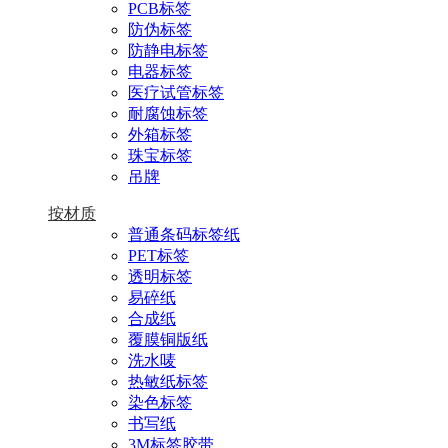
PCB标签
防伪标签
防静电标签
电器标签
医疗试管标签
耐腐蚀标签
外箱标签
珠宝标签
吊牌
按材质
普通条码标签纸
PET标签
透明标签
易碎纸
合成纸
覆膜铜版纸
洗水唛
热敏纸标签
染色标签
书写纸
3M标签胶带