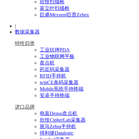
欣技扫描枪
富立叶扫描枪
巨盛Mexxen|巨普Zebex
|
数据采集器
特性归类
工业抗摔PDA
工业物联网平板
盘点机
药监码采集器
RFID手持机
winCE条码采集器
Mobile系统手持终端
安卓手持终端
进口品牌
电装Denso盘点机
欣技CipherLab采集器
斑马Zebra手持机
得利捷Datalogic