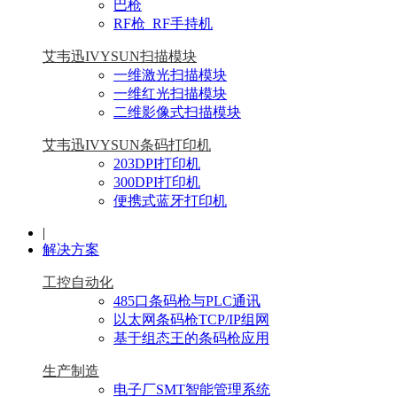
巴枪
RF枪_RF手持机
艾韦迅IVYSUN扫描模块
一维激光扫描模块
一维红光扫描模块
二维影像式扫描模块
艾韦迅IVYSUN条码打印机
203DPI打印机
300DPI打印机
便携式蓝牙打印机
|
解决方案
工控自动化
485口条码枪与PLC通讯
以太网条码枪TCP/IP组网
基于组态王的条码枪应用
生产制造
电子厂SMT智能管理系统