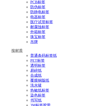
PCB标签
防伪标签
防静电标签
电器标签
医疗试管标签
耐腐蚀标签
外箱标签
珠宝标签
吊牌
按材质
普通条码标签纸
PET标签
透明标签
易碎纸
合成纸
覆膜铜版纸
洗水唛
热敏纸标签
染色标签
书写纸
3M标签胶带