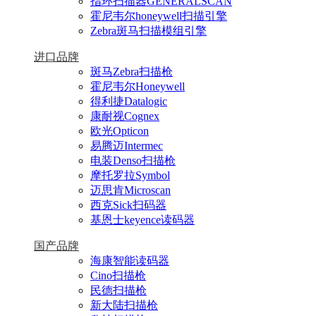
指环扫描器GENERALSCAN
霍尼韦尔honeywell扫描引擎
Zebra斑马扫描模组引擎
进口品牌
斑马Zebra扫描枪
霍尼韦尔Honeywell
得利捷Datalogic
康耐视Cognex
欧光Opticon
易腾迈Intermec
电装Denso扫描枪
摩托罗拉Symbol
迈思肯Microscan
西克Sick扫码器
基恩士keyence读码器
国产品牌
海康智能读码器
Cino扫描枪
民德扫描枪
新大陆扫描枪