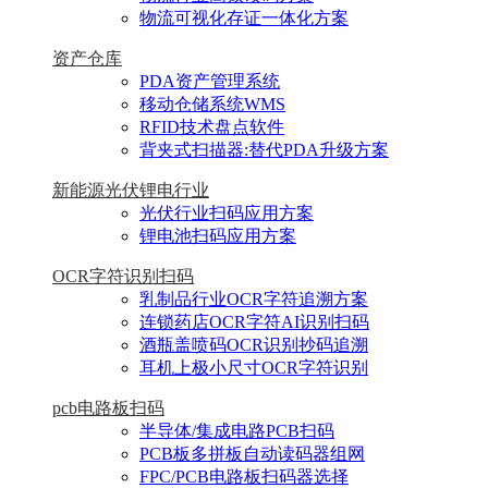
物流可视化存证一体化方案
资产仓库
PDA资产管理系统
移动仓储系统WMS
RFID技术盘点软件
背夹式扫描器:替代PDA升级方案
新能源光伏锂电行业
光伏行业扫码应用方案
锂电池扫码应用方案
OCR字符识别扫码
乳制品行业OCR字符追溯方案
连锁药店OCR字符AI识别扫码
酒瓶盖喷码OCR识别抄码追溯
耳机上极小尺寸OCR字符识别
pcb电路板扫码
半导体/集成电路PCB扫码
PCB板多拼板自动读码器组网
FPC/PCB电路板扫码器选择