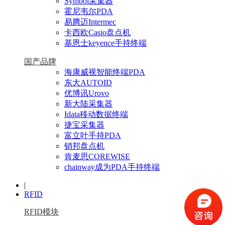
Symbol采集器
霍尼韦尔PDA
易腾迈Intermec
卡西欧Casio盘点机
基恩士keyence手持终端
国产品牌
海康威视智能终端PDA
东大AUTOID
优博讯Urovo
新大陆采集器
Idata移动数据终端
捷宝采集器
富立叶手持PDA
销邦盘点机
肯麦思COREWISE
chainway成为PDA手持终端
|
RFID
RFID模块