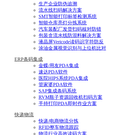
生产企业防伪追溯
流水线扫码解决方案
SMT智能打印标签检测系统
智能仓库亮灯分拣系统
汽车装配厂发货扫码核对防错
包装盒流水线防混料解决方案
液晶屏Vericode读码识字符防反
涂油金属视觉识别与上位机比对
ERP条码集成
金蝶/用友PDA集成
速达PDA软件
医院HIPS系统PDA集成
管家婆PDA软件
SAP集成条码系统
RVM瓶子资源回收机扫码方案
手持打印PDA即时作业方案
快递物流
快递/电商物流分拣
RFID整车物流跟踪
物流行业高效读码方案