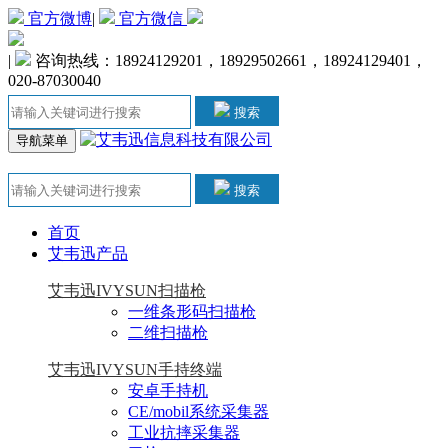
官方微博
|
官方微信
|
咨询热线：18924129201，18929502661，18924129401，
020-87030040
搜索
导航菜单
搜索
首页
艾韦迅产品
艾韦迅IVYSUN扫描枪
一维条形码扫描枪
二维扫描枪
艾韦迅IVYSUN手持终端
安卓手持机
CE/mobil系统采集器
工业抗摔采集器