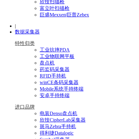
欣技扫描枪
富立叶扫描枪
巨盛Mexxen|巨普Zebex
|
数据采集器
特性归类
工业抗摔PDA
工业物联网平板
盘点机
药监码采集器
RFID手持机
winCE条码采集器
Mobile系统手持终端
安卓手持终端
进口品牌
电装Denso盘点机
欣技CipherLab采集器
斑马Zebra手持机
得利捷Datalogic