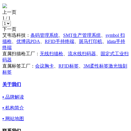
上一页
1
/
1
下一页
艾韦迅科技：
条码管理系统
、
SMT生产管理系统
、
symbol 扫
描枪
、
优博讯PDA
、
RFID手持终端
、
斑马打印机
、
idata手持
终端
直属扫描枪工厂：
无线扫描枪
、
流水线扫码器
、
固定式工业扫
码器
直属标签工厂：
会议胸卡
、
RFID标签
、
3M柔性标签激光蚀刻
标签
关于我们
▪ 品牌解读
▪ 机构简介
▪ 网站地图
联系我们