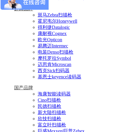
进口品牌
斑马Zebra扫描枪
霍尼韦尔Honeywell
得利捷Datalogic
康耐视Cognex
欧光Opticon
易腾迈Intermec
电装Denso扫描枪
摩托罗拉Symbol
迈思肯Microscan
西克Sick扫码器
基恩士keyence读码器
国产品牌
海康智能读码器
Cino扫描枪
民德扫描枪
新大陆扫描枪
欣技扫描枪
富立叶扫描枪
巨盛Mexxen|巨普Zebex