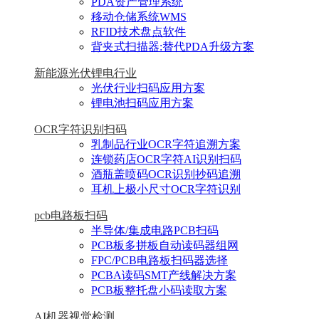
PDA资产管理系统
移动仓储系统WMS
RFID技术盘点软件
背夹式扫描器:替代PDA升级方案
新能源光伏锂电行业
光伏行业扫码应用方案
锂电池扫码应用方案
OCR字符识别扫码
乳制品行业OCR字符追溯方案
连锁药店OCR字符AI识别扫码
酒瓶盖喷码OCR识别抄码追溯
耳机上极小尺寸OCR字符识别
pcb电路板扫码
半导体/集成电路PCB扫码
PCB板多拼板自动读码器组网
FPC/PCB电路板扫码器选择
PCBA读码SMT产线解决方案
PCB板整托盘小码读取方案
AI机器视觉检测