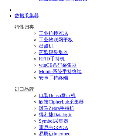
|
数据采集器
特性归类
工业抗摔PDA
工业物联网平板
盘点机
药监码采集器
RFID手持机
winCE条码采集器
Mobile系统手持终端
安卓手持终端
进口品牌
电装Denso盘点机
欣技CipherLab采集器
斑马Zebra手持机
得利捷Datalogic
Symbol采集器
霍尼韦尔PDA
易腾迈Intermec