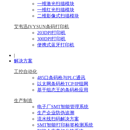
一维激光扫描模块
一维红光扫描模块
二维影像式扫描模块
艾韦迅IVYSUN条码打印机
203DPI打印机
300DPI打印机
便携式蓝牙打印机
|
解决方案
工控自动化
485口条码枪与PLC通讯
以太网条码枪TCP/IP组网
基于组态王的条码枪应用
生产制造
电子厂SMT智能管理系统
生产企业防伪追溯
流水线扫码解决方案
SMT智能打印标签检测系统