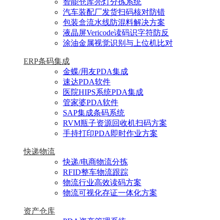
智能仓库亮灯分拣系统
汽车装配厂发货扫码核对防错
包装盒流水线防混料解决方案
液晶屏Vericode读码识字符防反
涂油金属视觉识别与上位机比对
ERP条码集成
金蝶/用友PDA集成
速达PDA软件
医院HIPS系统PDA集成
管家婆PDA软件
SAP集成条码系统
RVM瓶子资源回收机扫码方案
手持打印PDA即时作业方案
快递物流
快递/电商物流分拣
RFID整车物流跟踪
物流行业高效读码方案
物流可视化存证一体化方案
资产仓库