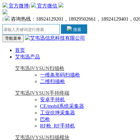
官方微博
|
官方微信
|
咨询热线：18924129201，18929502661，18924129401，020-
搜索
导航菜单
首页
艾韦迅产品
艾韦迅IVYSUN扫描枪
一维条形码扫描枪
二维扫描枪
艾韦迅IVYSUN手持终端
安卓手持机
CE/mobil系统采集器
工业抗摔采集器
巴枪
RF枪_RF手持机
艾韦迅IVYSUN扫描模块