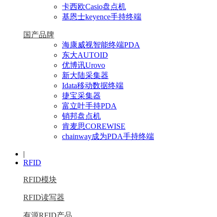
卡西欧Casio盘点机
基恩士keyence手持终端
国产品牌
海康威视智能终端PDA
东大AUTOID
优博讯Urovo
新大陆采集器
Idata移动数据终端
捷宝采集器
富立叶手持PDA
销邦盘点机
肯麦思COREWISE
chainway成为PDA手持终端
|
RFID
RFID模块
RFID读写器
有源RFID产品