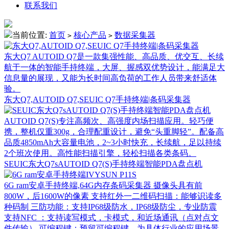
联系我们
当前位置:
首页
核心产品
数据采集器
>
>
东大Q7 AUTOID Q7是一款集强性能、高品质、优交互、长续
航于一体的智能手持终端，大屏、握感双优势设计，能满足大
信息量的展现，又能为长时间高负荷的工作人员带来舒适体
验。
东大Q7,AUTOID Q7,SEUIC Q7手持终端|条码采集器
AUTOID Q7(S)专注高频次、高强度内场扫描应用。轻巧便
携，整机仅重300g，合理配重设计，避免“头重脚轻”。配备高
品质4850mAh大容量电池，2~3小时快充，长续航，足以持续
2个班次使用。高性能扫描引擎，轻松扫描各类条码。
SEUIC东大Q7sAUTOID Q7(S)手持终端智能PDA盘点机
6G ram安卓手持终端,64G内存条码采集器 摄像头具有前
800W，后1600W的像素 支持红外一二维码扫描：能够识读多
种码制 三防功能：支持IP68级防水，IP68级防尘，专业防震
支持NFC ：支持读写模式，卡模式，和近场通讯（点对点文
件传输） 可编程键：预留可编程键，为具体行业的应用场景