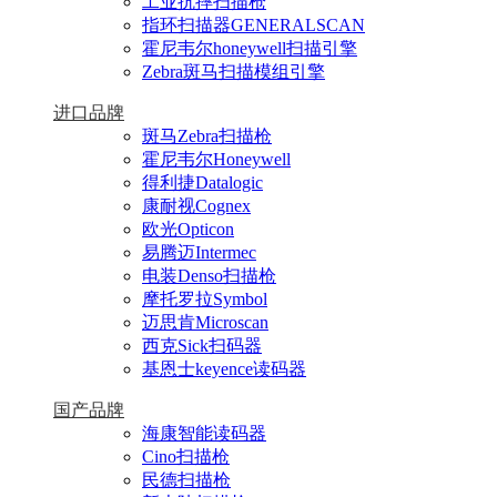
工业抗摔扫描枪
指环扫描器GENERALSCAN
霍尼韦尔honeywell扫描引擎
Zebra斑马扫描模组引擎
进口品牌
斑马Zebra扫描枪
霍尼韦尔Honeywell
得利捷Datalogic
康耐视Cognex
欧光Opticon
易腾迈Intermec
电装Denso扫描枪
摩托罗拉Symbol
迈思肯Microscan
西克Sick扫码器
基恩士keyence读码器
国产品牌
海康智能读码器
Cino扫描枪
民德扫描枪