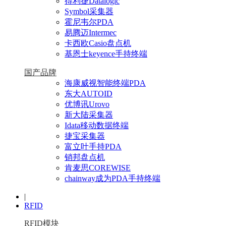
得利捷Datalogic
Symbol采集器
霍尼韦尔PDA
易腾迈Intermec
卡西欧Casio盘点机
基恩士keyence手持终端
国产品牌
海康威视智能终端PDA
东大AUTOID
优博讯Urovo
新大陆采集器
Idata移动数据终端
捷宝采集器
富立叶手持PDA
销邦盘点机
肯麦思COREWISE
chainway成为PDA手持终端
|
RFID
RFID模块