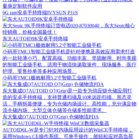
量身定制软件应用
6G ram安卓手持终端IVYSUN P11S
东大Seuic 9K手持终端订货电话020-87030040，东大Seuic核心
经销商，价格全国最优！
东大AUTOID9K安卓手持终端
小码哥TMC1智能工业级手机是针对便携及高效应用需求打造
的一款轻薄小巧、配置高端、功能丰富、坚固耐用、时尚美观
的智能工业级手机，适用于物流快递取派件、现场服务、医疗
护理、零售抄单等多种应用场景。
小码哥TMC1极效耐用5.2寸智能工业级手机
东大集成Q7AUTOID Q7(Grip)是一款专为供应链仓储应用打
造的安卓手持终端，支持普通扫描及10米远距扫描。形态灵
活，手柄拆装便捷，专为仓储内场设计。高性能，充分满足物
流仓储内场、大型立体仓储等仓储多性能需求。
东大集成Q7AUTOID Q7(Grip) 仓储物流PDA
AUTOID6L-W是专门针对内场应用设计的WinCE手持终端，
采用Windows CE操作系统。可单手操作，能轻松应对高负荷