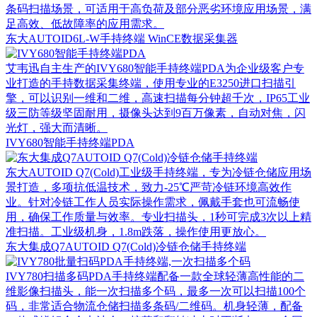
条码扫描场景，可适用于高负荷及部分恶劣环境应用场景，满
足高效、低故障率的应用需求。
东大AUTOID6L-W手持终端 WinCE数据采集器
艾韦迅自主生产的IVY680智能手持终端PDA为企业级客户专
业打造的手持数据采集终端，使用专业的E3250进口扫描引
擎，可以识别一维和二维，高速扫描每分钟超千次，IP65工业
级三防等级坚固耐用，摄像头达到9百万像素，自动对焦，闪
光灯，强大而清晰。
IVY680智能手持终端PDA
东大AUTOID Q7(Cold)工业级手持终端，专为冷链仓储应用场
景打造，多项抗低温技术，致力-25℃严苛冷链环境高效作
业。针对冷链工作人员实际操作需求，佩戴手套也可流畅使
用，确保工作质量与效率。专业扫描头，1秒可完成3次以上精
准扫描。工业级机身，1.8m跌落，操作使用更放心。
东大集成Q7AUTOID Q7(Cold)冷链仓储手持终端
IVY780扫描多码PDA手持终端配备一款全球轻薄高性能的二
维影像扫描头，能一次扫描多个码，最多一次可以扫描100个
码，非常适合物流仓储扫描多条码/二维码。机身轻薄，配备