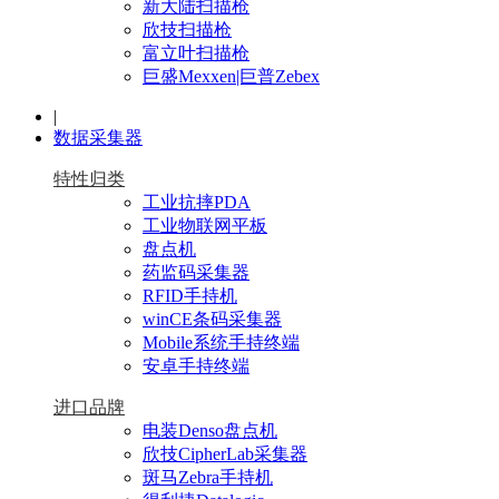
新大陆扫描枪
欣技扫描枪
富立叶扫描枪
巨盛Mexxen|巨普Zebex
|
数据采集器
特性归类
工业抗摔PDA
工业物联网平板
盘点机
药监码采集器
RFID手持机
winCE条码采集器
Mobile系统手持终端
安卓手持终端
进口品牌
电装Denso盘点机
欣技CipherLab采集器
斑马Zebra手持机