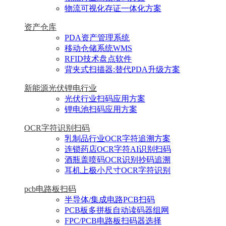
物流可视化存证一体化方案
资产仓库
PDA资产管理系统
移动仓储系统WMS
RFID技术盘点软件
背夹式扫描器:替代PDA升级方案
新能源光伏锂电行业
光伏行业扫码应用方案
锂电池扫码应用方案
OCR字符识别扫码
乳制品行业OCR字符追溯方案
连锁药店OCR字符AI识别扫码
酒瓶盖喷码OCR识别抄码追溯
耳机上极小尺寸OCR字符识别
pcb电路板扫码
半导体/集成电路PCB扫码
PCB板多拼板自动读码器组网
FPC/PCB电路板扫码器选择