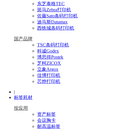
东芝泰格TEC
斑马Zebra打印机
佐藤Sato条码打印机
迪马斯Datamax
西铁城条码打印机
国产品牌
TSC条码打印机
科诚Godex
博思得Postek
芝柯ZICOX
立象Argox
佳博打印机
芯烨打印机
|
标签耗材
按应用
资产标签
会议胸卡
耐高温标签