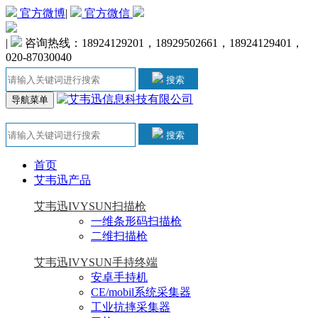
官方微博
|
官方微信
|
咨询热线：18924129201，18929502661，18924129401，
020-87030040
搜索
导航菜单
搜索
首页
艾韦迅产品
艾韦迅IVYSUN扫描枪
一维条形码扫描枪
二维扫描枪
艾韦迅IVYSUN手持终端
安卓手持机
CE/mobil系统采集器
工业抗摔采集器