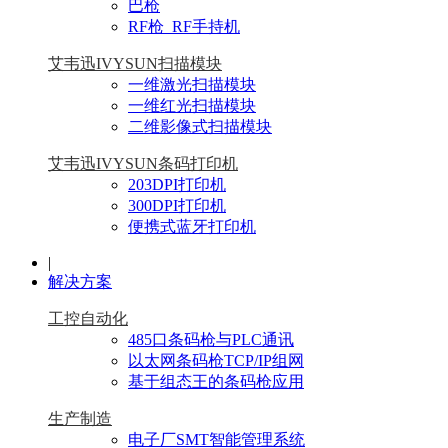
巴枪
RF枪_RF手持机
艾韦迅IVYSUN扫描模块
一维激光扫描模块
一维红光扫描模块
二维影像式扫描模块
艾韦迅IVYSUN条码打印机
203DPI打印机
300DPI打印机
便携式蓝牙打印机
|
解决方案
工控自动化
485口条码枪与PLC通讯
以太网条码枪TCP/IP组网
基于组态王的条码枪应用
生产制造
电子厂SMT智能管理系统