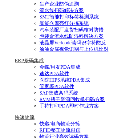
生产企业防伪追溯
流水线扫码解决方案
SMT智能打印标签检测系统
智能仓库亮灯分拣系统
汽车装配厂发货扫码核对防错
包装盒流水线防混料解决方案
液晶屏Vericode读码识字符防反
涂油金属视觉识别与上位机比对
ERP条码集成
金蝶/用友PDA集成
速达PDA软件
医院HIPS系统PDA集成
管家婆PDA软件
SAP集成条码系统
RVM瓶子资源回收机扫码方案
手持打印PDA即时作业方案
快递物流
快递/电商物流分拣
RFID整车物流跟踪
物流行业高效读码方案