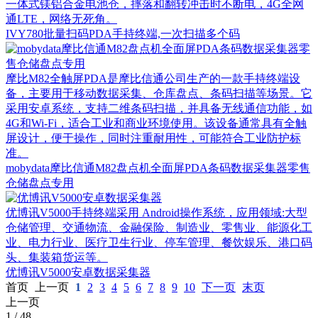
一体式镁铝合金电池仓，摔落和翻转冲击时不断电，4G全网
通LTE，网络无死角。
IVY780批量扫码PDA手持终端,一次扫描多个码
摩比M82全触屏PDA是摩比信通公司生产的一款手持终端设
备，主要用于移动数据采集、仓库盘点、条码扫描等场景。它
采用安卓系统，支持二维条码扫描，并具备无线通信功能，如
4G和Wi-Fi，适合工业和商业环境使用。该设备通常具有全触
屏设计，便于操作，同时注重耐用性，可能符合工业防护标
准。
mobydata摩比信通M82盘点机全面屏PDA条码数据采集器零售
仓储盘点专用
优博讯V5000手持终端采用 Android操作系统，应用领域:大型
仓储管理、交通物流、金融保险、制造业、零售业、能源化工
业、电力行业、医疗卫生行业、停车管理、餐饮娱乐、港口码
头、集装箱货运等。
优博讯V5000安卓数据采集器
首页
上一页
1
2
3
4
5
6
7
8
9
10
下一页
末页
上一页
1
/
48