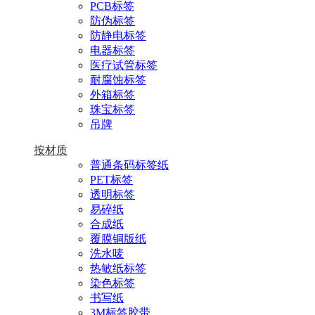
PCB标签
防伪标签
防静电标签
电器标签
医疗试管标签
耐腐蚀标签
外箱标签
珠宝标签
吊牌
按材质
普通条码标签纸
PET标签
透明标签
易碎纸
合成纸
覆膜铜版纸
洗水唛
热敏纸标签
染色标签
书写纸
3M标签胶带