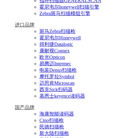
指环扫描器GENERALSCAN
霍尼韦尔honeywell扫描引擎
Zebra斑马扫描模组引擎
进口品牌
斑马Zebra扫描枪
霍尼韦尔Honeywell
得利捷Datalogic
康耐视Cognex
欧光Opticon
易腾迈Intermec
电装Denso扫描枪
摩托罗拉Symbol
迈思肯Microscan
西克Sick扫码器
基恩士keyence读码器
国产品牌
海康智能读码器
Cino扫描枪
民德扫描枪
新大陆扫描枪