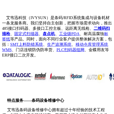
艾韦迅科技（IVYSUN）是条码/RFID系统集成与设备耗材
一条龙服务商。我们坚持自主创新，把握市场需求动向，推出
485接口扫码器、多接口工控主板、远距离无线枪、
二维码扫
描枪
、
固定式扫描器
、
盘点机
、
工业级PDA
、耐高温腐蚀
标
签纸
等产品。同时，面向不同行业客户提供整体解决方案，包
括：
SMT上料防错系统
、
生产追溯系统
、
移动仓库管理系统
WMS
、门店连锁防伪防串货、
PLC扫码器组网
、金蝶用友等
ERP接口二次开发。
特点服务——条码设备维修中心
艾韦迅条码设备维修中心拥有超过十年经验的技术工程