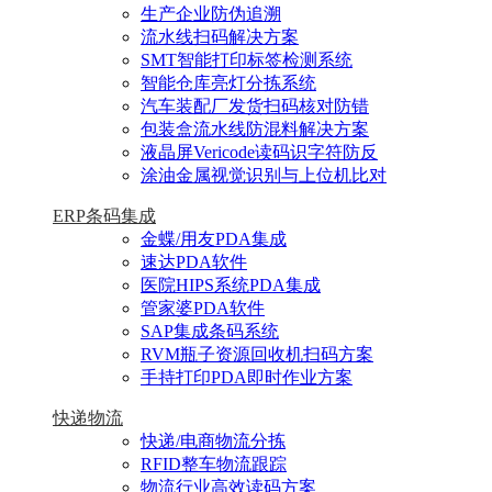
生产企业防伪追溯
流水线扫码解决方案
SMT智能打印标签检测系统
智能仓库亮灯分拣系统
汽车装配厂发货扫码核对防错
包装盒流水线防混料解决方案
液晶屏Vericode读码识字符防反
涂油金属视觉识别与上位机比对
ERP条码集成
金蝶/用友PDA集成
速达PDA软件
医院HIPS系统PDA集成
管家婆PDA软件
SAP集成条码系统
RVM瓶子资源回收机扫码方案
手持打印PDA即时作业方案
快递物流
快递/电商物流分拣
RFID整车物流跟踪
物流行业高效读码方案