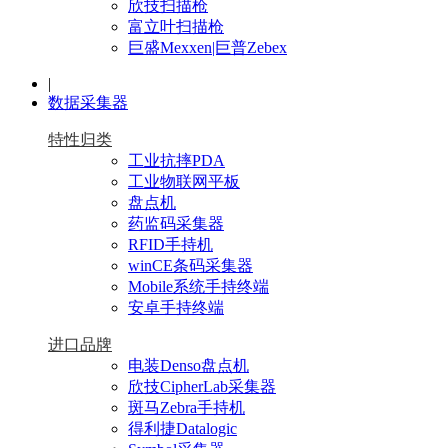
欣技扫描枪
富立叶扫描枪
巨盛Mexxen|巨普Zebex
|
数据采集器
特性归类
工业抗摔PDA
工业物联网平板
盘点机
药监码采集器
RFID手持机
winCE条码采集器
Mobile系统手持终端
安卓手持终端
进口品牌
电装Denso盘点机
欣技CipherLab采集器
斑马Zebra手持机
得利捷Datalogic