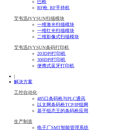
巴枪
RF枪_RF手持机
艾韦迅IVYSUN扫描模块
一维激光扫描模块
一维红光扫描模块
二维影像式扫描模块
艾韦迅IVYSUN条码打印机
203DPI打印机
300DPI打印机
便携式蓝牙打印机
|
解决方案
工控自动化
485口条码枪与PLC通讯
以太网条码枪TCP/IP组网
基于组态王的条码枪应用
生产制造
电子厂SMT智能管理系统