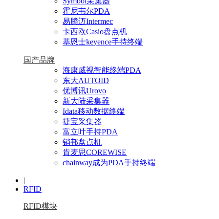
Symbol采集器
霍尼韦尔PDA
易腾迈Intermec
卡西欧Casio盘点机
基恩士keyence手持终端
国产品牌
海康威视智能终端PDA
东大AUTOID
优博讯Urovo
新大陆采集器
Idata移动数据终端
捷宝采集器
富立叶手持PDA
销邦盘点机
肯麦思COREWISE
chainway成为PDA手持终端
|
RFID
RFID模块