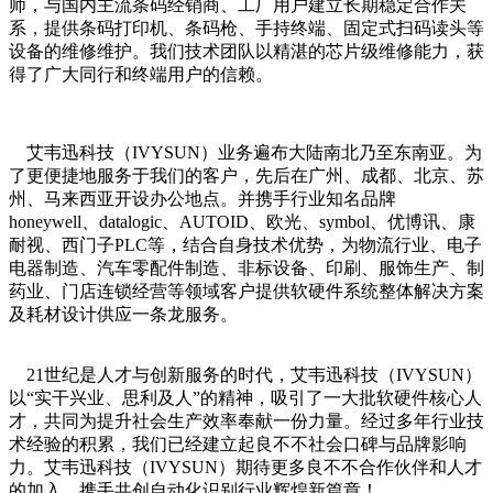
师，与国内主流条码经销商、工厂用户建立长期稳定合作关
系，提供条码打印机、条码枪、手持终端、固定式扫码读头等
设备的维修维护。我们技术团队以精湛的芯片级维修能力，获
得了广大同行和终端用户的信赖。
艾韦迅科技（IVYSUN）业务遍布大陆南北乃至东南亚。为
了更便捷地服务于我们的客户，先后在广州、成都、北京、苏
州、马来西亚开设办公地点。并携手行业知名品牌
honeywell、datalogic、AUTOID、欧光、symbol、优博讯、康
耐视、西门子PLC等，结合自身技术优势，为物流行业、电子
电器制造、汽车零配件制造、非标设备、印刷、服饰生产、制
药业、门店连锁经营等领域客户提供软硬件系统整体解决方案
及耗材设计供应一条龙服务。
21世纪是人才与创新服务的时代，艾韦迅科技（IVYSUN）
以“实干兴业、思利及人
”
的精神，吸引了一大批软硬件核心人
才，共同为提升社会生产效率奉献一份力量。经过多年行业技
术经验的积累，我们已经建立起良不不社会口碑与品牌影响
力。艾韦迅科技（IVYSUN）期待更多良不不合作伙伴和人才
的加入，携手共创自动化识别行业辉煌新篇章！