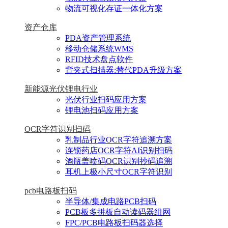
物流可视化存证一体化方案
资产仓库
PDA资产管理系统
移动仓储系统WMS
RFID技术盘点软件
背夹式扫描器:替代PDA升级方案
新能源光伏锂电行业
光伏行业扫码应用方案
锂电池扫码应用方案
OCR字符识别扫码
乳制品行业OCR字符追溯方案
连锁药店OCR字符AI识别扫码
酒瓶盖喷码OCR识别抄码追溯
耳机上极小尺寸OCR字符识别
pcb电路板扫码
半导体/集成电路PCB扫码
PCB板多拼板自动读码器组网
FPC/PCB电路板扫码器选择