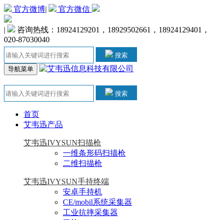
官方微博
|
官方微信
|
咨询热线：18924129201，18929502661，18924129401，
020-87030040
搜索
导航菜单
搜索
首页
艾韦迅产品
艾韦迅IVYSUN扫描枪
一维条形码扫描枪
二维扫描枪
艾韦迅IVYSUN手持终端
安卓手持机
CE/mobil系统采集器
工业抗摔采集器