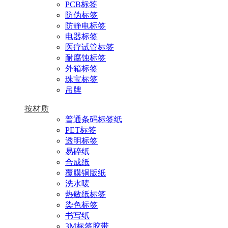
PCB标签
防伪标签
防静电标签
电器标签
医疗试管标签
耐腐蚀标签
外箱标签
珠宝标签
吊牌
按材质
普通条码标签纸
PET标签
透明标签
易碎纸
合成纸
覆膜铜版纸
洗水唛
热敏纸标签
染色标签
书写纸
3M标签胶带