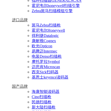
指环扫描器GENERALSCAN
霍尼韦尔honeywell扫描引擎
Zebra斑马扫描模组引擎
进口品牌
斑马Zebra扫描枪
霍尼韦尔Honeywell
得利捷Datalogic
康耐视Cognex
欧光Opticon
易腾迈Intermec
电装Denso扫描枪
摩托罗拉Symbol
迈思肯Microscan
西克Sick扫码器
基恩士keyence读码器
国产品牌
海康智能读码器
Cino扫描枪
民德扫描枪
新大陆扫描枪