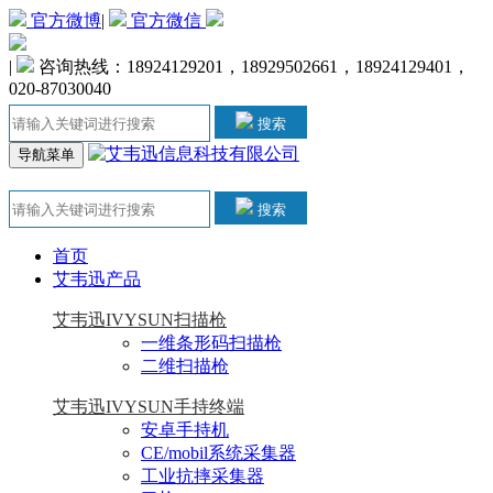
官方微博
|
官方微信
|
咨询热线：18924129201，18929502661，18924129401，
020-87030040
搜索
导航菜单
搜索
首页
艾韦迅产品
艾韦迅IVYSUN扫描枪
一维条形码扫描枪
二维扫描枪
艾韦迅IVYSUN手持终端
安卓手持机
CE/mobil系统采集器
工业抗摔采集器