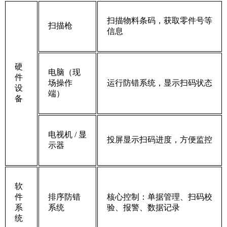
扫描物料条码，获取零件号等
扫描枪
信息
硬
电脑（现
件
场操作
运行防错系统，显示扫码状态
设
端）
备
电视机
/ 显
投屏显示扫码进度，方便监控
示器
软
件
排序防错
核心控制：单据管理、扫码校
系
系统
验、报警、数据记录
统