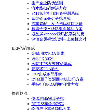
生产企业防伪追溯
流水线扫码解决方案
SMT智能打印标签检测系统
智能仓库亮灯分拣系统
汽车装配厂发货扫码核对防错
包装盒流水线防混料解决方案
液晶屏Vericode读码识字符防反
涂油金属视觉识别与上位机比对
ERP条码集成
金蝶/用友PDA集成
速达PDA软件
医院HIPS系统PDA集成
管家婆PDA软件
SAP集成条码系统
RVM瓶子资源回收机扫码方案
手持打印PDA即时作业方案
快递物流
快递/电商物流分拣
RFID整车物流跟踪
物流行业高效读码方案