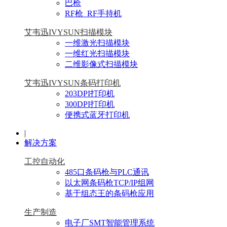
巴枪
RF枪_RF手持机
艾韦迅IVYSUN扫描模块
一维激光扫描模块
一维红光扫描模块
二维影像式扫描模块
艾韦迅IVYSUN条码打印机
203DPI打印机
300DPI打印机
便携式蓝牙打印机
|
解决方案
工控自动化
485口条码枪与PLC通讯
以太网条码枪TCP/IP组网
基于组态王的条码枪应用
生产制造
电子厂SMT智能管理系统