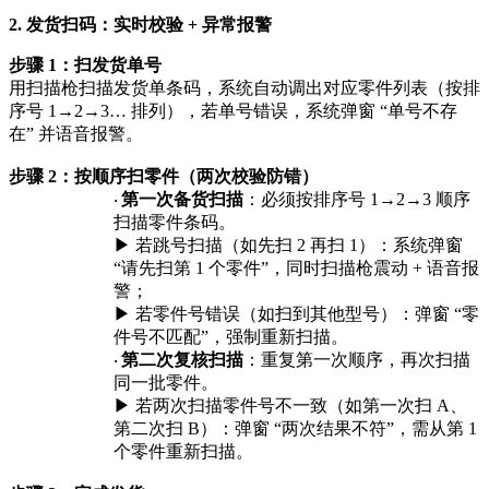
2. 发货扫码：实时校验 + 异常报警
步骤
1：扫发货单号
用扫描枪扫描发货单条码，系统自动调出对应零件列表（按排
序号
1→2→3… 排列），若单号错误，系统弹窗 “单号不存
在” 并语音报警。
步骤
2：按顺序扫零件（两次校验防错）
第一次备货扫描
：必须按排序号
1→2→3 顺序
·
扫描零件条码。
▶ 若跳号扫描（如先扫 2 再扫 1）：系统弹窗
“请先扫第 1 个零件”，同时扫描枪震动 + 语音报
警；
▶ 若零件号错误（如扫到其他型号）：弹窗 “零
件号不匹配”，强制重新扫描。
第二次复核扫描
：重复第一次顺序，再次扫描
·
同一批零件。
▶ 若两次扫描零件号不一致（如第一次扫 A、
第二次扫 B）：弹窗 “两次结果不符”，需从第 1
个零件重新扫描。