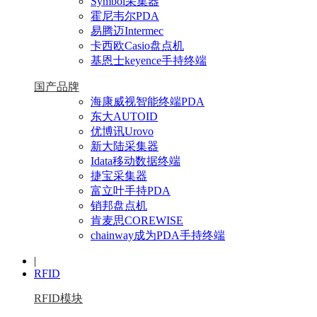
Symbol采集器
霍尼韦尔PDA
易腾迈Intermec
卡西欧Casio盘点机
基恩士keyence手持终端
国产品牌
海康威视智能终端PDA
东大AUTOID
优博讯Urovo
新大陆采集器
Idata移动数据终端
捷宝采集器
富立叶手持PDA
销邦盘点机
肯麦思COREWISE
chainway成为PDA手持终端
|
RFID
RFID模块