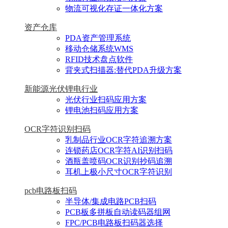
物流可视化存证一体化方案
资产仓库
PDA资产管理系统
移动仓储系统WMS
RFID技术盘点软件
背夹式扫描器:替代PDA升级方案
新能源光伏锂电行业
光伏行业扫码应用方案
锂电池扫码应用方案
OCR字符识别扫码
乳制品行业OCR字符追溯方案
连锁药店OCR字符AI识别扫码
酒瓶盖喷码OCR识别抄码追溯
耳机上极小尺寸OCR字符识别
pcb电路板扫码
半导体/集成电路PCB扫码
PCB板多拼板自动读码器组网
FPC/PCB电路板扫码器选择