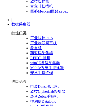
欣技扫描枪
富立叶扫描枪
巨盛Mexxen|巨普Zebex
|
数据采集器
特性归类
工业抗摔PDA
工业物联网平板
盘点机
药监码采集器
RFID手持机
winCE条码采集器
Mobile系统手持终端
安卓手持终端
进口品牌
电装Denso盘点机
欣技CipherLab采集器
斑马Zebra手持机
得利捷Datalogic