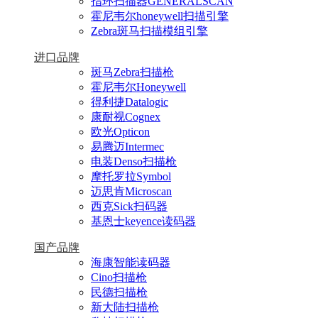
指环扫描器GENERALSCAN
霍尼韦尔honeywell扫描引擎
Zebra斑马扫描模组引擎
进口品牌
斑马Zebra扫描枪
霍尼韦尔Honeywell
得利捷Datalogic
康耐视Cognex
欧光Opticon
易腾迈Intermec
电装Denso扫描枪
摩托罗拉Symbol
迈思肯Microscan
西克Sick扫码器
基恩士keyence读码器
国产品牌
海康智能读码器
Cino扫描枪
民德扫描枪
新大陆扫描枪