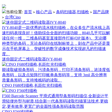
当前位置:
首页
核心产品
条码扫描器,扫描枪
国产品牌
>
>
>
台湾Cino
>
IVY-8040是一款优秀的流水线扫描枪，在众多生产流水线上高
速扫码表现良好！借助综合全面的扫描功能，8040几乎可以解
读任何一维，二维条码甚至直接部件打标(DP 版本)。无论哪
种类型的条码，无论条码印在纸制标签上，刻在产品中还是显
示在手机屏幕上，突破性的数字成像技术实现超凡的扫描速
度。
迷你固定式二维码读取器IVY-8040
能读取破损条形码，污渍条形码，打印不清条形码，浓淡度低
条形码，以及点矩阵打印账单条形码等，支持 3mil 高分辨率
质量条形码，支持堆栈码的读取。
CINO F680扫描枪,长距红光扫描枪
F560 Barcode Scanner 平滑式通用型条形码扫描仪,全新设计平
滑轻便外型与材质,结合新一代条形码读取扫描算法技术,更稳
定,更有效率,更宽广的全面性强条形码读取范围
CINO F560扫描枪