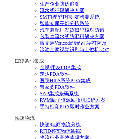
生产企业防伪追溯
流水线扫码解决方案
SMT智能打印标签检测系统
智能仓库亮灯分拣系统
汽车装配厂发货扫码核对防错
包装盒流水线防混料解决方案
液晶屏Vericode读码识字符防反
涂油金属视觉识别与上位机比对
ERP条码集成
金蝶/用友PDA集成
速达PDA软件
医院HIPS系统PDA集成
管家婆PDA软件
SAP集成条码系统
RVM瓶子资源回收机扫码方案
手持打印PDA即时作业方案
快递物流
快递/电商物流分拣
RFID整车物流跟踪
物流行业高效读码方案