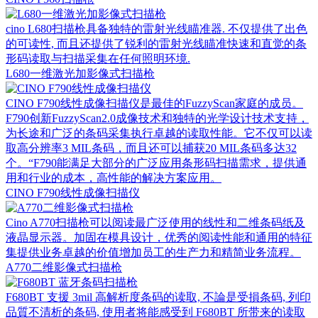
cino L680扫描枪具备独特的雷射光线瞄准器. 不仅提供了出色
的可读性, 而且还提供了锐利的雷射光线瞄准快速和直觉的条
形码读取与扫描采集在任何照明环境.
L680一维激光加影像式扫描枪
CINO F790线性成像扫描仪是最佳的FuzzyScan家庭的成员。
F790创新FuzzyScan2.0成像技术和独特的光学设计技术支持，
为长途和广泛的条码采集执行卓越的读取性能。它不仅可以读
取高分辨率3 MIL条码，而且还可以捕获20 MIL条码多达32
个。“F790能满足大部分的广泛应用条形码扫描需求，提供通
用和行业的成本，高性能的解决方案应用。
CINO F790线性成像扫描仪
Cino A770扫描枪可以阅读最广泛使用的线性和二维条码纸及
液晶显示器。加固在模具设计，优秀的阅读性能和通用的特征
集提供业务卓越的价值增加员工的生产力和精简业务流程。
A770二维影像式扫描枪
F680BT 支援 3mil 高解析度条码的读取, 不論是受損条码, 列印
品質不清析的条码, 使用者将能感受到 F680BT 所带来的读取