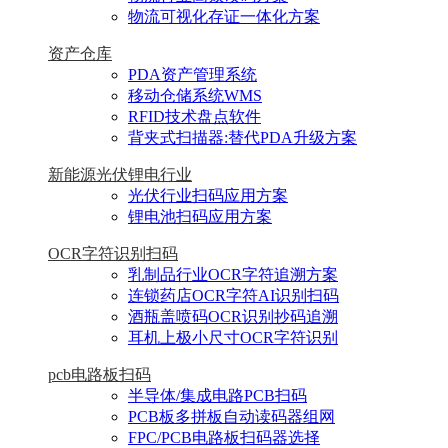
物流可视化存证一体化方案
资产仓库
PDA资产管理系统
移动仓储系统WMS
RFID技术盘点软件
背夹式扫描器:替代PDA升级方案
新能源光伏锂电行业
光伏行业扫码应用方案
锂电池扫码应用方案
OCR字符识别扫码
乳制品行业OCR字符追溯方案
连锁药店OCR字符AI识别扫码
酒瓶盖喷码OCR识别抄码追溯
耳机上极小尺寸OCR字符识别
pcb电路板扫码
半导体/集成电路PCB扫码
PCB板多拼板自动读码器组网
FPC/PCB电路板扫码器选择