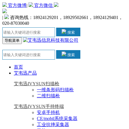
官方微博
|
官方微信
|
咨询热线：18924129201，18929502661，18924129401，
020-87030040
搜索
导航菜单
搜索
首页
艾韦迅产品
艾韦迅IVYSUN扫描枪
一维条形码扫描枪
二维扫描枪
艾韦迅IVYSUN手持终端
安卓手持机
CE/mobil系统采集器
工业抗摔采集器