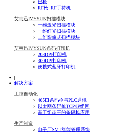
巴枪
RF枪_RF手持机
艾韦迅IVYSUN扫描模块
一维激光扫描模块
一维红光扫描模块
二维影像式扫描模块
艾韦迅IVYSUN条码打印机
203DPI打印机
300DPI打印机
便携式蓝牙打印机
|
解决方案
工控自动化
485口条码枪与PLC通讯
以太网条码枪TCP/IP组网
基于组态王的条码枪应用
生产制造
电子厂SMT智能管理系统