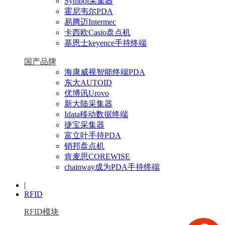
Symbol采集器
霍尼韦尔PDA
易腾迈Intermec
卡西欧Casio盘点机
基恩士keyence手持终端
国产品牌
海康威视智能终端PDA
东大AUTOID
优博讯Urovo
新大陆采集器
Idata移动数据终端
捷宝采集器
富立叶手持PDA
销邦盘点机
肯麦思COREWISE
chainway成为PDA手持终端
|
RFID
RFID模块