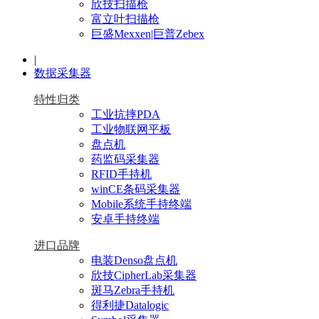
欣技扫描枪
富立叶扫描枪
巨盛Mexxen|巨普Zebex
|
数据采集器
特性归类
工业抗摔PDA
工业物联网平板
盘点机
药监码采集器
RFID手持机
winCE条码采集器
Mobile系统手持终端
安卓手持终端
进口品牌
电装Denso盘点机
欣技CipherLab采集器
斑马Zebra手持机
得利捷Datalogic