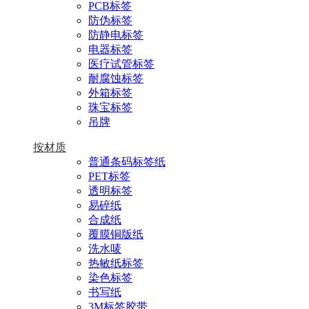
PCB标签
防伪标签
防静电标签
电器标签
医疗试管标签
耐腐蚀标签
外箱标签
珠宝标签
吊牌
按材质
普通条码标签纸
PET标签
透明标签
易碎纸
合成纸
覆膜铜版纸
洗水唛
热敏纸标签
染色标签
书写纸
3M标签胶带