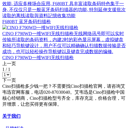
效能, 适应多種场合应用, F680BT 具丰富读取条码特色集于一
身, 不仅仅只是一般蓝牙条码扫描器的功能, 特別延伸支援批次
读取的离线读取與資料記憶收集功能
F680BT 蓝牙条码扫描枪
CINO F790WD一维WIFI无线扫描枪无线网络讯号即可以实时
传输所读取的条码资料，内建2时的彩色显示屏幕，虚拟键盘
和轻巧导航键设计，用户不仅可以精确确认扫描数据传输是否
成功，也可以轻松操作导航键以及键盘完成数据的编修.
CINO F790WD一维WIFI无线扫描枪
上一页
1
/
1
下一页
Cino扫描枪多少钱一把？不需要找Cino扫描枪官网，请咨询艾
韦迅官网客服，电话020-87030040。艾韦迅是Cino扫描枪中国
核心经销商，Cino扫描枪型号齐全，库存充足，价格合理，可
开增票，让您买得更有保障。
关于我们