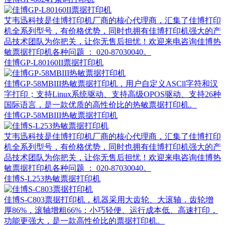
艾韦迅科技是佳博打印机厂商的核心代理商，汇集了佳博打印
机全系列型号，有价格优势，同时也拥有佳博打印机强大的产
品技术团队为你把关，让你无售后担忧！欢迎来电咨询佳博热
敏票据打印机各种问题 ： 020-87030040。
佳博GP-L80160II票据打印机
佳博GP-58MBIII热敏票据打印机，用户自定义ASCll字符和汉
字打印；支持Linux系统驱动、支持高级OPOS驱动、支持26种
国际语言，​是一款优质的高性价比的热敏票据打印机。
佳博GP-58MBIII热敏票据打印机
艾韦迅科技是佳博打印机厂商的核心代理商，汇集了佳博打印
机全系列型号，有价格优势，同时也拥有佳博打印机强大的产
品技术团队为你把关，让你无售后担忧！欢迎来电咨询佳博热
敏票据打印机各种问题 ： 020-87030040。
佳博S-L253热敏票据打印机
佳博S-C803票据打印机，机器采用大齿轮、大滚轴．齿轮增
厚86%，滚轴增粗66%​：小巧轻便、运行成本低、高速打印，
功能更强大，是一款高性价比的票据打印机。