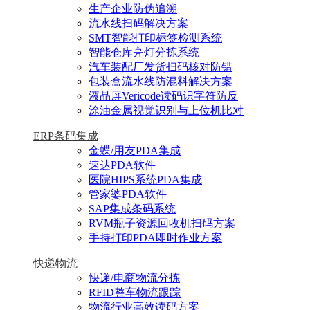
生产企业防伪追溯
流水线扫码解决方案
SMT智能打印标签检测系统
智能仓库亮灯分拣系统
汽车装配厂发货扫码核对防错
包装盒流水线防混料解决方案
液晶屏Vericode读码识字符防反
涂油金属视觉识别与上位机比对
ERP条码集成
金蝶/用友PDA集成
速达PDA软件
医院HIPS系统PDA集成
管家婆PDA软件
SAP集成条码系统
RVM瓶子资源回收机扫码方案
手持打印PDA即时作业方案
快递物流
快递/电商物流分拣
RFID整车物流跟踪
物流行业高效读码方案