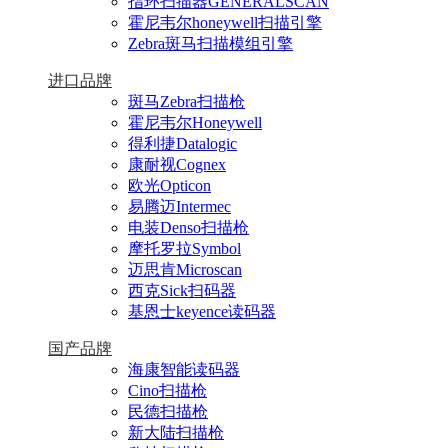
指环扫描器GENERALSCAN
霍尼韦尔honeywell扫描引擎
Zebra斑马扫描模组引擎
进口品牌
斑马Zebra扫描枪
霍尼韦尔Honeywell
得利捷Datalogic
康耐视Cognex
欧光Opticon
易腾迈Intermec
电装Denso扫描枪
摩托罗拉Symbol
迈思肯Microscan
西克Sick扫码器
基恩士keyence读码器
国产品牌
海康智能读码器
Cino扫描枪
民德扫描枪
新大陆扫描枪