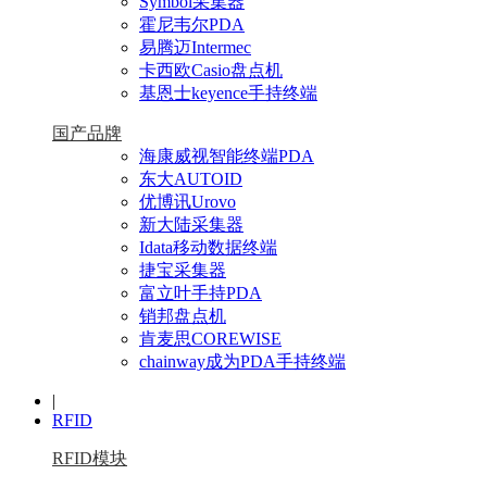
Symbol采集器
霍尼韦尔PDA
易腾迈Intermec
卡西欧Casio盘点机
基恩士keyence手持终端
国产品牌
海康威视智能终端PDA
东大AUTOID
优博讯Urovo
新大陆采集器
Idata移动数据终端
捷宝采集器
富立叶手持PDA
销邦盘点机
肯麦思COREWISE
chainway成为PDA手持终端
|
RFID
RFID模块