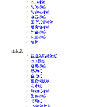
PCB标签
防伪标签
防静电标签
电器标签
医疗试管标签
耐腐蚀标签
外箱标签
珠宝标签
吊牌
按材质
普通条码标签纸
PET标签
透明标签
易碎纸
合成纸
覆膜铜版纸
洗水唛
热敏纸标签
染色标签
书写纸
3M标签胶带