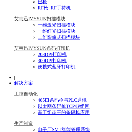
巴枪
RF枪_RF手持机
艾韦迅IVYSUN扫描模块
一维激光扫描模块
一维红光扫描模块
二维影像式扫描模块
艾韦迅IVYSUN条码打印机
203DPI打印机
300DPI打印机
便携式蓝牙打印机
|
解决方案
工控自动化
485口条码枪与PLC通讯
以太网条码枪TCP/IP组网
基于组态王的条码枪应用
生产制造
电子厂SMT智能管理系统