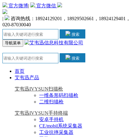
官方微博
|
官方微信
|
咨询热线：18924129201，18929502661，18924129401，
020-87030040
搜索
导航菜单
搜索
首页
艾韦迅产品
艾韦迅IVYSUN扫描枪
一维条形码扫描枪
二维扫描枪
艾韦迅IVYSUN手持终端
安卓手持机
CE/mobil系统采集器
工业抗摔采集器