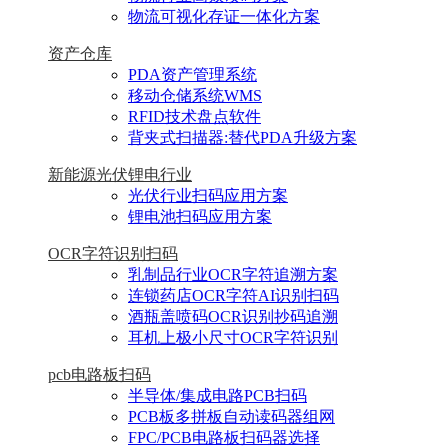
物流可视化存证一体化方案
资产仓库
PDA资产管理系统
移动仓储系统WMS
RFID技术盘点软件
背夹式扫描器:替代PDA升级方案
新能源光伏锂电行业
光伏行业扫码应用方案
锂电池扫码应用方案
OCR字符识别扫码
乳制品行业OCR字符追溯方案
连锁药店OCR字符AI识别扫码
酒瓶盖喷码OCR识别抄码追溯
耳机上极小尺寸OCR字符识别
pcb电路板扫码
半导体/集成电路PCB扫码
PCB板多拼板自动读码器组网
FPC/PCB电路板扫码器选择