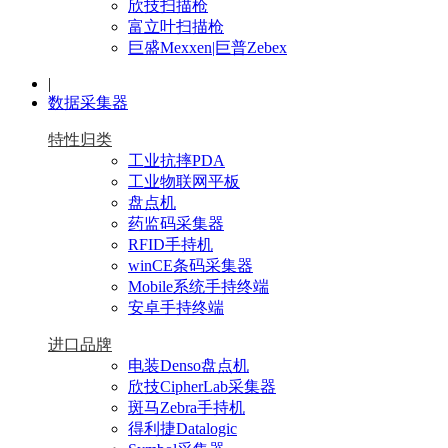
欣技扫描枪
富立叶扫描枪
巨盛Mexxen|巨普Zebex
|
数据采集器
特性归类
工业抗摔PDA
工业物联网平板
盘点机
药监码采集器
RFID手持机
winCE条码采集器
Mobile系统手持终端
安卓手持终端
进口品牌
电装Denso盘点机
欣技CipherLab采集器
斑马Zebra手持机
得利捷Datalogic