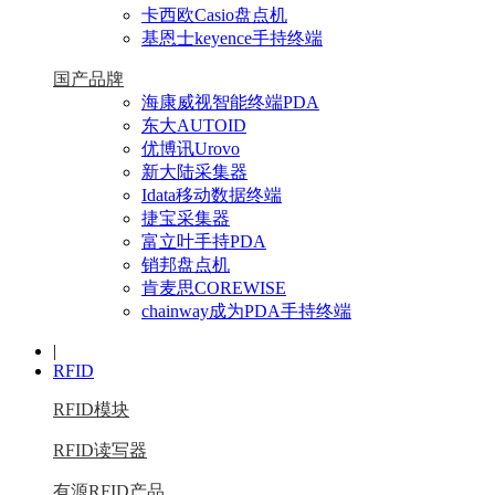
卡西欧Casio盘点机
基恩士keyence手持终端
国产品牌
海康威视智能终端PDA
东大AUTOID
优博讯Urovo
新大陆采集器
Idata移动数据终端
捷宝采集器
富立叶手持PDA
销邦盘点机
肯麦思COREWISE
chainway成为PDA手持终端
|
RFID
RFID模块
RFID读写器
有源RFID产品