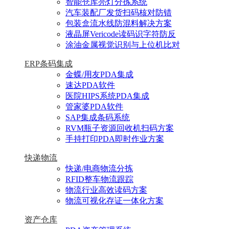
智能仓库亮灯分拣系统
汽车装配厂发货扫码核对防错
包装盒流水线防混料解决方案
液晶屏Vericode读码识字符防反
涂油金属视觉识别与上位机比对
ERP条码集成
金蝶/用友PDA集成
速达PDA软件
医院HIPS系统PDA集成
管家婆PDA软件
SAP集成条码系统
RVM瓶子资源回收机扫码方案
手持打印PDA即时作业方案
快递物流
快递/电商物流分拣
RFID整车物流跟踪
物流行业高效读码方案
物流可视化存证一体化方案
资产仓库