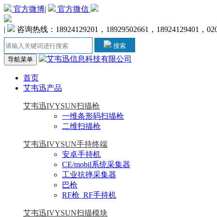
官方微博
|
官方微信
|
咨询热线：18924129201，18929502661，18924129401，020-
搜索
导航菜单
首页
艾韦迅产品
艾韦迅IVYSUN扫描枪
一维条形码扫描枪
二维扫描枪
艾韦迅IVYSUN手持终端
安卓手持机
CE/mobil系统采集器
工业抗摔采集器
巴枪
RF枪_RF手持机
艾韦迅IVYSUN扫描模块