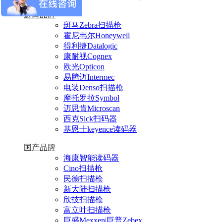
进口品牌
斑马Zebra扫描枪
霍尼韦尔Honeywell
得利捷Datalogic
康耐视Cognex
欧光Opticon
易腾迈Intermec
电装Denso扫描枪
摩托罗拉Symbol
迈思肯Microscan
西克Sick扫码器
基恩士keyence读码器
国产品牌
海康智能读码器
Cino扫描枪
民德扫描枪
新大陆扫描枪
欣技扫描枪
富立叶扫描枪
巨盛Mexxen|巨普Zebex