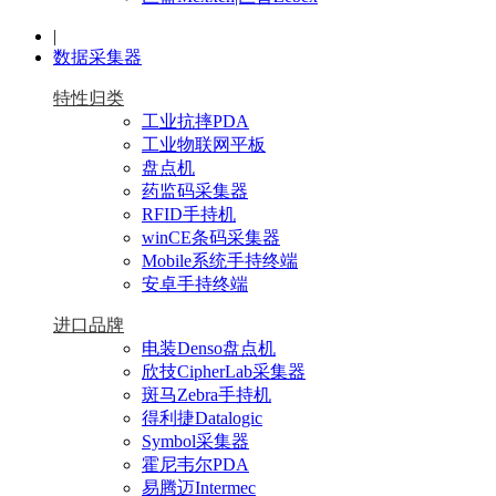
|
数据采集器
特性归类
工业抗摔PDA
工业物联网平板
盘点机
药监码采集器
RFID手持机
winCE条码采集器
Mobile系统手持终端
安卓手持终端
进口品牌
电装Denso盘点机
欣技CipherLab采集器
斑马Zebra手持机
得利捷Datalogic
Symbol采集器
霍尼韦尔PDA
易腾迈Intermec