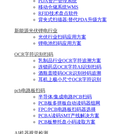
PDA资产管理系统
移动仓储系统WMS
RFID技术盘点软件
背夹式扫描器:替代PDA升级方案
新能源光伏锂电行业
光伏行业扫码应用方案
锂电池扫码应用方案
OCR字符识别扫码
乳制品行业OCR字符追溯方案
连锁药店OCR字符AI识别扫码
酒瓶盖喷码OCR识别抄码追溯
耳机上极小尺寸OCR字符识别
pcb电路板扫码
半导体/集成电路PCB扫码
PCB板多拼板自动读码器组网
FPC/PCB电路板扫码器选择
PCBA读码SMT产线解决方案
PCB板整托盘小码读取方案
AI机器视觉检测