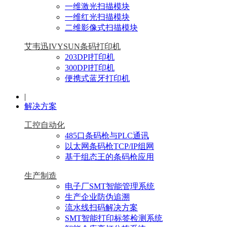
一维激光扫描模块
一维红光扫描模块
二维影像式扫描模块
艾韦迅IVYSUN条码打印机
203DPI打印机
300DPI打印机
便携式蓝牙打印机
|
解决方案
工控自动化
485口条码枪与PLC通讯
以太网条码枪TCP/IP组网
基于组态王的条码枪应用
生产制造
电子厂SMT智能管理系统
生产企业防伪追溯
流水线扫码解决方案
SMT智能打印标签检测系统