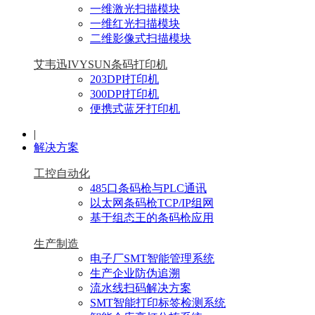
一维激光扫描模块
一维红光扫描模块
二维影像式扫描模块
艾韦迅IVYSUN条码打印机
203DPI打印机
300DPI打印机
便携式蓝牙打印机
|
解决方案
工控自动化
485口条码枪与PLC通讯
以太网条码枪TCP/IP组网
基于组态王的条码枪应用
生产制造
电子厂SMT智能管理系统
生产企业防伪追溯
流水线扫码解决方案
SMT智能打印标签检测系统