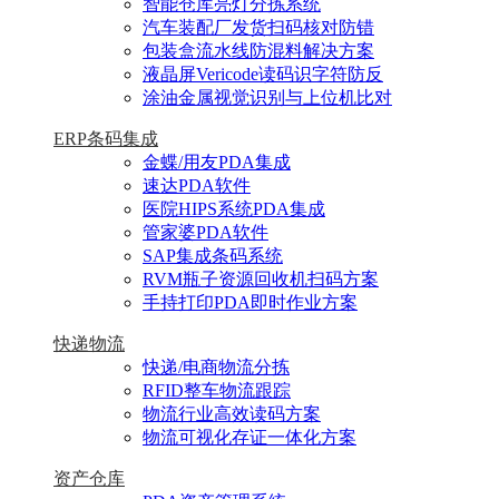
智能仓库亮灯分拣系统
汽车装配厂发货扫码核对防错
包装盒流水线防混料解决方案
液晶屏Vericode读码识字符防反
涂油金属视觉识别与上位机比对
ERP条码集成
金蝶/用友PDA集成
速达PDA软件
医院HIPS系统PDA集成
管家婆PDA软件
SAP集成条码系统
RVM瓶子资源回收机扫码方案
手持打印PDA即时作业方案
快递物流
快递/电商物流分拣
RFID整车物流跟踪
物流行业高效读码方案
物流可视化存证一体化方案
资产仓库