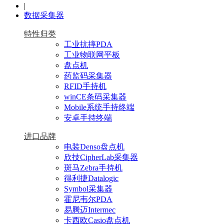
|
数据采集器
特性归类
工业抗摔PDA
工业物联网平板
盘点机
药监码采集器
RFID手持机
winCE条码采集器
Mobile系统手持终端
安卓手持终端
进口品牌
电装Denso盘点机
欣技CipherLab采集器
斑马Zebra手持机
得利捷Datalogic
Symbol采集器
霍尼韦尔PDA
易腾迈Intermec
卡西欧Casio盘点机