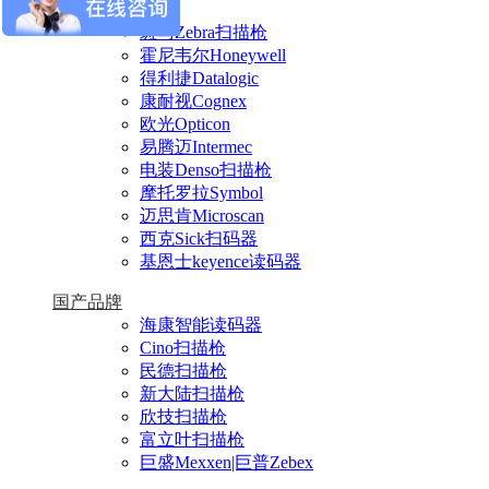
进口品牌
斑马Zebra扫描枪
霍尼韦尔Honeywell
得利捷Datalogic
康耐视Cognex
欧光Opticon
易腾迈Intermec
电装Denso扫描枪
摩托罗拉Symbol
迈思肯Microscan
西克Sick扫码器
基恩士keyence读码器
国产品牌
海康智能读码器
Cino扫描枪
民德扫描枪
新大陆扫描枪
欣技扫描枪
富立叶扫描枪
巨盛Mexxen|巨普Zebex