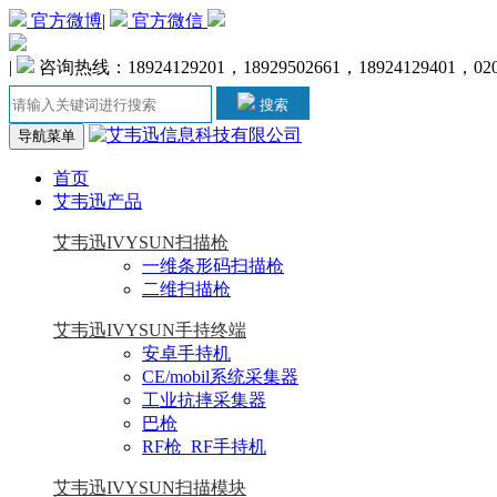
官方微博
|
官方微信
|
咨询热线：18924129201，18929502661，18924129401，020-
搜索
导航菜单
首页
艾韦迅产品
艾韦迅IVYSUN扫描枪
一维条形码扫描枪
二维扫描枪
艾韦迅IVYSUN手持终端
安卓手持机
CE/mobil系统采集器
工业抗摔采集器
巴枪
RF枪_RF手持机
艾韦迅IVYSUN扫描模块