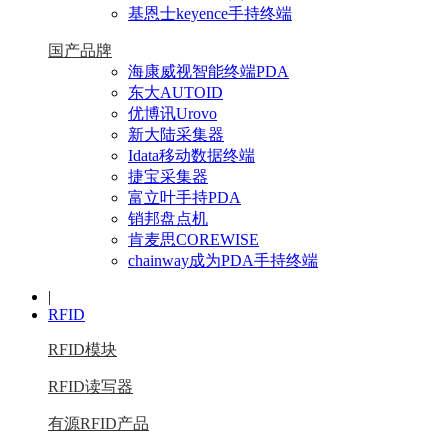
基恩士keyence手持终端
国产品牌
海康威视智能终端PDA
东大AUTOID
优博讯Urovo
新大陆采集器
Idata移动数据终端
捷宝采集器
富立叶手持PDA
销邦盘点机
肯麦思COREWISE
chainway成为PDA手持终端
|
RFID
RFID模块
RFID读写器
有源RFID产品