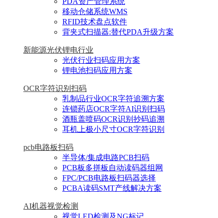
PDA资产管理系统
移动仓储系统WMS
RFID技术盘点软件
背夹式扫描器:替代PDA升级方案
新能源光伏锂电行业
光伏行业扫码应用方案
锂电池扫码应用方案
OCR字符识别扫码
乳制品行业OCR字符追溯方案
连锁药店OCR字符AI识别扫码
酒瓶盖喷码OCR识别抄码追溯
耳机上极小尺寸OCR字符识别
pcb电路板扫码
半导体/集成电路PCB扫码
PCB板多拼板自动读码器组网
FPC/PCB电路板扫码器选择
PCBA读码SMT产线解决方案
AI机器视觉检测
视觉LED检测及NG标记