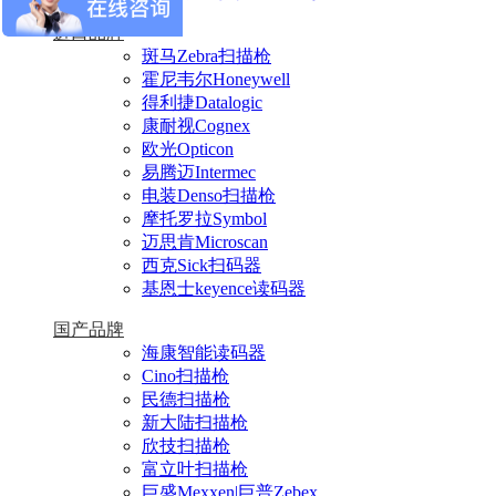
进口品牌
斑马Zebra扫描枪
霍尼韦尔Honeywell
得利捷Datalogic
康耐视Cognex
欧光Opticon
易腾迈Intermec
电装Denso扫描枪
摩托罗拉Symbol
迈思肯Microscan
西克Sick扫码器
基恩士keyence读码器
国产品牌
海康智能读码器
Cino扫描枪
民德扫描枪
新大陆扫描枪
欣技扫描枪
富立叶扫描枪
巨盛Mexxen|巨普Zebex