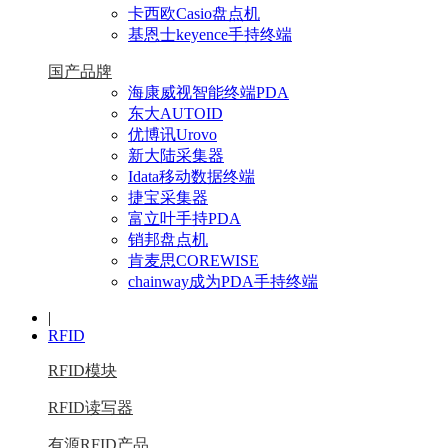
卡西欧Casio盘点机
基恩士keyence手持终端
国产品牌
海康威视智能终端PDA
东大AUTOID
优博讯Urovo
新大陆采集器
Idata移动数据终端
捷宝采集器
富立叶手持PDA
销邦盘点机
肯麦思COREWISE
chainway成为PDA手持终端
|
RFID
RFID模块
RFID读写器
有源RFID产品