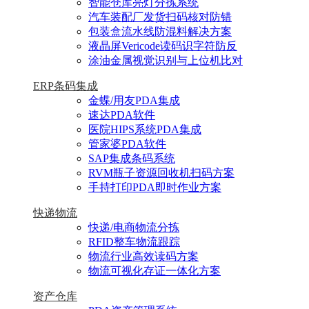
智能仓库亮灯分拣系统
汽车装配厂发货扫码核对防错
包装盒流水线防混料解决方案
液晶屏Vericode读码识字符防反
涂油金属视觉识别与上位机比对
ERP条码集成
金蝶/用友PDA集成
速达PDA软件
医院HIPS系统PDA集成
管家婆PDA软件
SAP集成条码系统
RVM瓶子资源回收机扫码方案
手持打印PDA即时作业方案
快递物流
快递/电商物流分拣
RFID整车物流跟踪
物流行业高效读码方案
物流可视化存证一体化方案
资产仓库