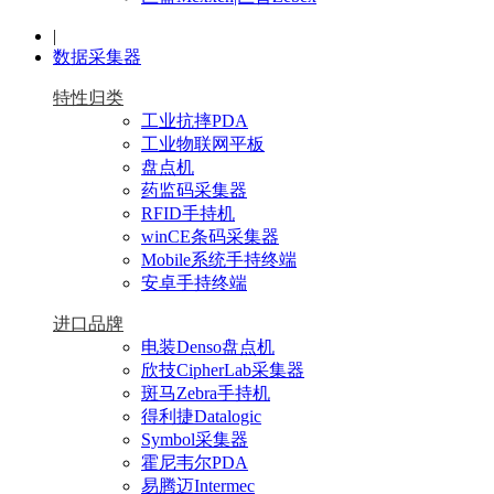
|
数据采集器
特性归类
工业抗摔PDA
工业物联网平板
盘点机
药监码采集器
RFID手持机
winCE条码采集器
Mobile系统手持终端
安卓手持终端
进口品牌
电装Denso盘点机
欣技CipherLab采集器
斑马Zebra手持机
得利捷Datalogic
Symbol采集器
霍尼韦尔PDA
易腾迈Intermec