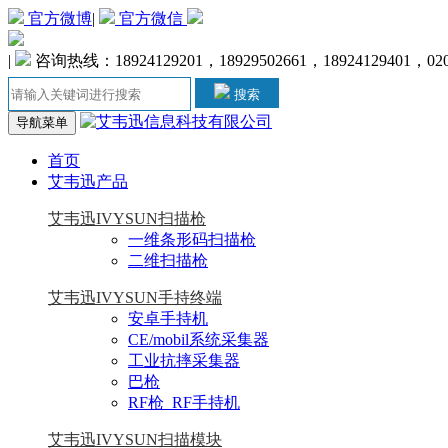
官方微博
|
官方微信
|
咨询热线：18924129201，18929502661，18924129401，020-
搜索
导航菜单
首页
艾韦迅产品
艾韦迅IVYSUN扫描枪
一维条形码扫描枪
二维扫描枪
艾韦迅IVYSUN手持终端
安卓手持机
CE/mobil系统采集器
工业抗摔采集器
巴枪
RF枪_RF手持机
艾韦迅IVYSUN扫描模块