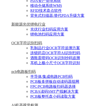
PDA资产管理系统
移动仓储系统WMS
RFID技术盘点软件
背夹式扫描器:替代PDA升级方案
新能源光伏锂电行业
光伏行业扫码应用方案
锂电池扫码应用方案
OCR字符识别扫码
乳制品行业OCR字符追溯方案
连锁药店OCR字符AI识别扫码
酒瓶盖喷码OCR识别抄码追溯
耳机上极小尺寸OCR字符识别
pcb电路板扫码
半导体/集成电路PCB扫码
PCB板多拼板自动读码器组网
FPC/PCB电路板扫码器选择
PCBA读码SMT产线解决方案
PCB板整托盘小码读取方案
AI机器视觉检测