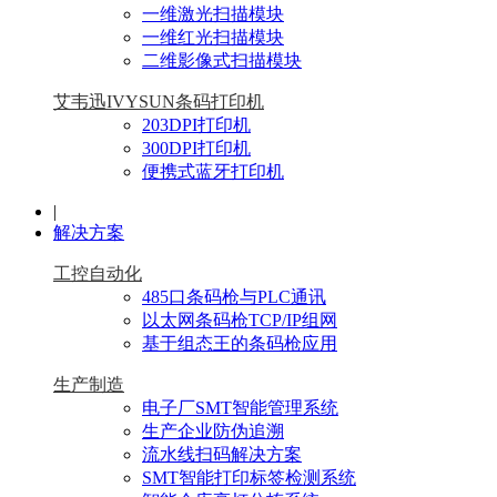
一维激光扫描模块
一维红光扫描模块
二维影像式扫描模块
艾韦迅IVYSUN条码打印机
203DPI打印机
300DPI打印机
便携式蓝牙打印机
|
解决方案
工控自动化
485口条码枪与PLC通讯
以太网条码枪TCP/IP组网
基于组态王的条码枪应用
生产制造
电子厂SMT智能管理系统
生产企业防伪追溯
流水线扫码解决方案
SMT智能打印标签检测系统