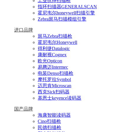
工业抗摔扫描枪
指环扫描器GENERALSCAN
霍尼韦尔honeywell扫描引擎
Zebra斑马扫描模组引擎
进口品牌
斑马Zebra扫描枪
霍尼韦尔Honeywell
得利捷Datalogic
康耐视Cognex
欧光Opticon
易腾迈Intermec
电装Denso扫描枪
摩托罗拉Symbol
迈思肯Microscan
西克Sick扫码器
基恩士keyence读码器
国产品牌
海康智能读码器
Cino扫描枪
民德扫描枪