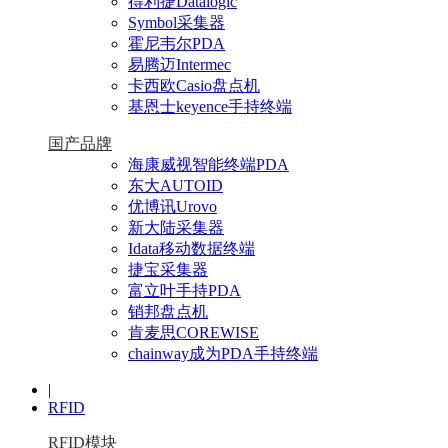
得利捷Datalogic
Symbol采集器
霍尼韦尔PDA
易腾迈Intermec
卡西欧Casio盘点机
基恩士keyence手持终端
国产品牌
海康威视智能终端PDA
东大AUTOID
优博讯Urovo
新大陆采集器
Idata移动数据终端
捷宝采集器
富立叶手持PDA
销邦盘点机
肯麦思COREWISE
chainway成为PDA手持终端
|
RFID
RFID模块