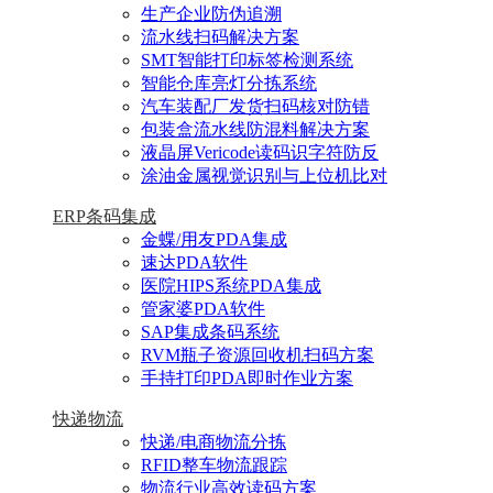
生产企业防伪追溯
流水线扫码解决方案
SMT智能打印标签检测系统
智能仓库亮灯分拣系统
汽车装配厂发货扫码核对防错
包装盒流水线防混料解决方案
液晶屏Vericode读码识字符防反
涂油金属视觉识别与上位机比对
ERP条码集成
金蝶/用友PDA集成
速达PDA软件
医院HIPS系统PDA集成
管家婆PDA软件
SAP集成条码系统
RVM瓶子资源回收机扫码方案
手持打印PDA即时作业方案
快递物流
快递/电商物流分拣
RFID整车物流跟踪
物流行业高效读码方案