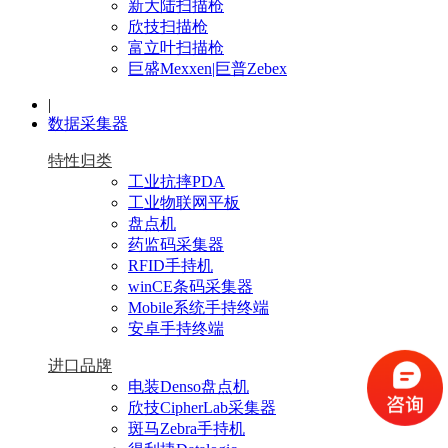
新大陆扫描枪
欣技扫描枪
富立叶扫描枪
巨盛Mexxen|巨普Zebex
|
数据采集器
特性归类
工业抗摔PDA
工业物联网平板
盘点机
药监码采集器
RFID手持机
winCE条码采集器
Mobile系统手持终端
安卓手持终端
进口品牌
电装Denso盘点机
欣技CipherLab采集器
斑马Zebra手持机