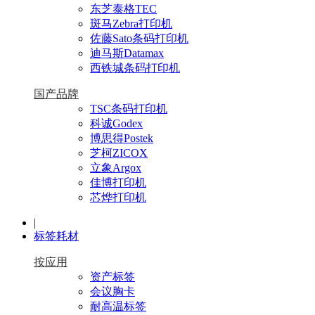
东芝泰格TEC
斑马Zebra打印机
佐藤Sato条码打印机
迪马斯Datamax
西铁城条码打印机
国产品牌
TSC条码打印机
科诚Godex
博思得Postek
芝柯ZICOX
立象Argox
佳博打印机
芯烨打印机
|
标签耗材
按应用
资产标签
会议胸卡
耐高温标签