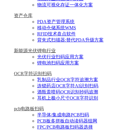
物流可视化存证一体化方案
资产仓库
PDA资产管理系统
移动仓储系统WMS
RFID技术盘点软件
背夹式扫描器:替代PDA升级方案
新能源光伏锂电行业
光伏行业扫码应用方案
锂电池扫码应用方案
OCR字符识别扫码
乳制品行业OCR字符追溯方案
连锁药店OCR字符AI识别扫码
酒瓶盖喷码OCR识别抄码追溯
耳机上极小尺寸OCR字符识别
pcb电路板扫码
半导体/集成电路PCB扫码
PCB板多拼板自动读码器组网
FPC/PCB电路板扫码器选择