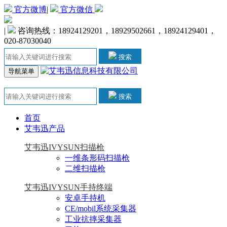
官方微博
|
官方微信
|
咨询热线：18924129201，18929502661，18924129401，
020-87030040
搜索
导航菜单
搜索
首页
艾韦迅产品
艾韦迅IVYSUN扫描枪
一维条形码扫描枪
二维扫描枪
艾韦迅IVYSUN手持终端
安卓手持机
CE/mobil系统采集器
工业抗摔采集器