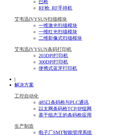
巴枪
RF枪_RF手持机
艾韦迅IVYSUN扫描模块
一维激光扫描模块
一维红光扫描模块
二维影像式扫描模块
艾韦迅IVYSUN条码打印机
203DPI打印机
300DPI打印机
便携式蓝牙打印机
|
解决方案
工控自动化
485口条码枪与PLC通讯
以太网条码枪TCP/IP组网
基于组态王的条码枪应用
生产制造
电子厂SMT智能管理系统