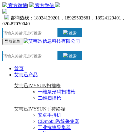
官方微博
|
官方微信
|
咨询热线：18924129201，18929502661，18924129401，
020-87030040
搜索
导航菜单
搜索
首页
艾韦迅产品
艾韦迅IVYSUN扫描枪
一维条形码扫描枪
二维扫描枪
艾韦迅IVYSUN手持终端
安卓手持机
CE/mobil系统采集器
工业抗摔采集器