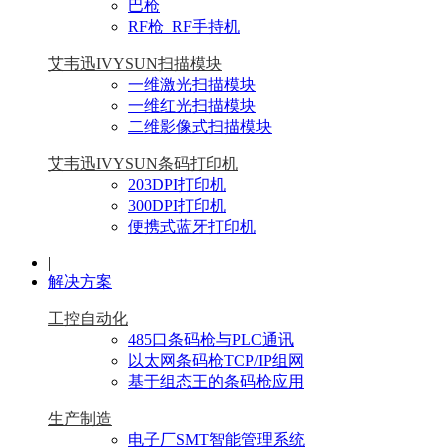
巴枪
RF枪_RF手持机
艾韦迅IVYSUN扫描模块
一维激光扫描模块
一维红光扫描模块
二维影像式扫描模块
艾韦迅IVYSUN条码打印机
203DPI打印机
300DPI打印机
便携式蓝牙打印机
|
解决方案
工控自动化
485口条码枪与PLC通讯
以太网条码枪TCP/IP组网
基于组态王的条码枪应用
生产制造
电子厂SMT智能管理系统