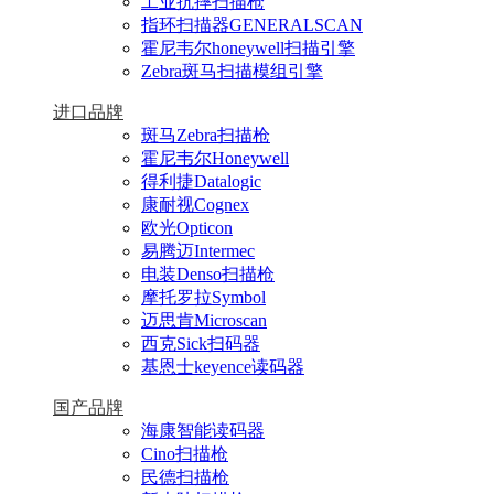
工业抗摔扫描枪
指环扫描器GENERALSCAN
霍尼韦尔honeywell扫描引擎
Zebra斑马扫描模组引擎
进口品牌
斑马Zebra扫描枪
霍尼韦尔Honeywell
得利捷Datalogic
康耐视Cognex
欧光Opticon
易腾迈Intermec
电装Denso扫描枪
摩托罗拉Symbol
迈思肯Microscan
西克Sick扫码器
基恩士keyence读码器
国产品牌
海康智能读码器
Cino扫描枪
民德扫描枪