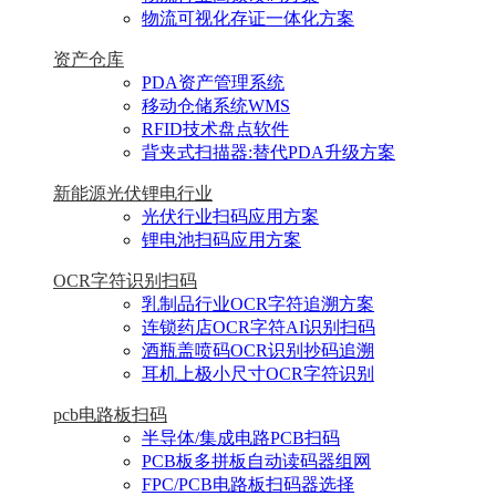
物流可视化存证一体化方案
资产仓库
PDA资产管理系统
移动仓储系统WMS
RFID技术盘点软件
背夹式扫描器:替代PDA升级方案
新能源光伏锂电行业
光伏行业扫码应用方案
锂电池扫码应用方案
OCR字符识别扫码
乳制品行业OCR字符追溯方案
连锁药店OCR字符AI识别扫码
酒瓶盖喷码OCR识别抄码追溯
耳机上极小尺寸OCR字符识别
pcb电路板扫码
半导体/集成电路PCB扫码
PCB板多拼板自动读码器组网
FPC/PCB电路板扫码器选择