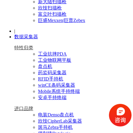
新大陆扫描枪
欣技扫描枪
富立叶扫描枪
巨盛Mexxen|巨普Zebex
|
数据采集器
特性归类
工业抗摔PDA
工业物联网平板
盘点机
药监码采集器
RFID手持机
winCE条码采集器
Mobile系统手持终端
安卓手持终端
进口品牌
电装Denso盘点机
欣技CipherLab采集器
斑马Zebra手持机