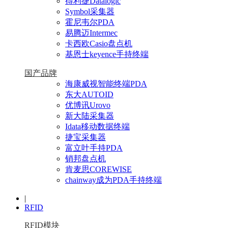
得利捷Datalogic
Symbol采集器
霍尼韦尔PDA
易腾迈Intermec
卡西欧Casio盘点机
基恩士keyence手持终端
国产品牌
海康威视智能终端PDA
东大AUTOID
优博讯Urovo
新大陆采集器
Idata移动数据终端
捷宝采集器
富立叶手持PDA
销邦盘点机
肯麦思COREWISE
chainway成为PDA手持终端
|
RFID
RFID模块