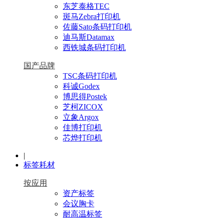
东芝泰格TEC
斑马Zebra打印机
佐藤Sato条码打印机
迪马斯Datamax
西铁城条码打印机
国产品牌
TSC条码打印机
科诚Godex
博思得Postek
芝柯ZICOX
立象Argox
佳博打印机
芯烨打印机
|
标签耗材
按应用
资产标签
会议胸卡
耐高温标签