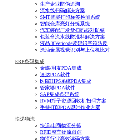
生产企业防伪追溯
流水线扫码解决方案
SMT智能打印标签检测系统
智能仓库亮灯分拣系统
汽车装配厂发货扫码核对防错
包装盒流水线防混料解决方案
液晶屏Vericode读码识字符防反
涂油金属视觉识别与上位机比对
ERP条码集成
金蝶/用友PDA集成
速达PDA软件
医院HIPS系统PDA集成
管家婆PDA软件
SAP集成条码系统
RVM瓶子资源回收机扫码方案
手持打印PDA即时作业方案
快递物流
快递/电商物流分拣
RFID整车物流跟踪
物流行业高效读码方案