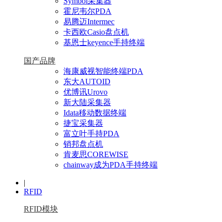
Symbol采集器
霍尼韦尔PDA
易腾迈Intermec
卡西欧Casio盘点机
基恩士keyence手持终端
国产品牌
海康威视智能终端PDA
东大AUTOID
优博讯Urovo
新大陆采集器
Idata移动数据终端
捷宝采集器
富立叶手持PDA
销邦盘点机
肯麦思COREWISE
chainway成为PDA手持终端
|
RFID
RFID模块