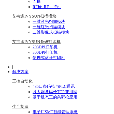
巴枪
RF枪_RF手持机
艾韦迅IVYSUN扫描模块
一维激光扫描模块
一维红光扫描模块
二维影像式扫描模块
艾韦迅IVYSUN条码打印机
203DPI打印机
300DPI打印机
便携式蓝牙打印机
|
解决方案
工控自动化
485口条码枪与PLC通讯
以太网条码枪TCP/IP组网
基于组态王的条码枪应用
生产制造
电子厂SMT智能管理系统