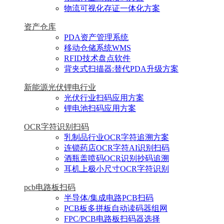
物流可视化存证一体化方案
资产仓库
PDA资产管理系统
移动仓储系统WMS
RFID技术盘点软件
背夹式扫描器:替代PDA升级方案
新能源光伏锂电行业
光伏行业扫码应用方案
锂电池扫码应用方案
OCR字符识别扫码
乳制品行业OCR字符追溯方案
连锁药店OCR字符AI识别扫码
酒瓶盖喷码OCR识别抄码追溯
耳机上极小尺寸OCR字符识别
pcb电路板扫码
半导体/集成电路PCB扫码
PCB板多拼板自动读码器组网
FPC/PCB电路板扫码器选择