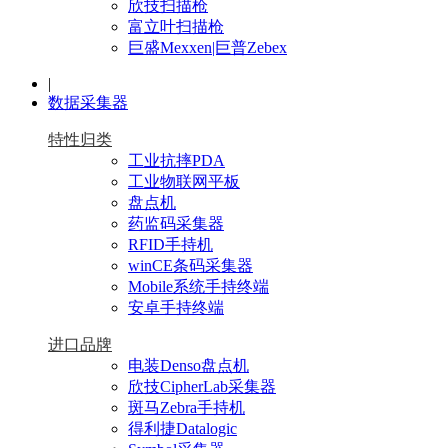
欣技扫描枪
富立叶扫描枪
巨盛Mexxen|巨普Zebex
|
数据采集器
特性归类
工业抗摔PDA
工业物联网平板
盘点机
药监码采集器
RFID手持机
winCE条码采集器
Mobile系统手持终端
安卓手持终端
进口品牌
电装Denso盘点机
欣技CipherLab采集器
斑马Zebra手持机
得利捷Datalogic