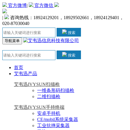
官方微博
|
官方微信
|
咨询热线：18924129201，18929502661，18924129401，
020-87030040
搜索
导航菜单
搜索
首页
艾韦迅产品
艾韦迅IVYSUN扫描枪
一维条形码扫描枪
二维扫描枪
艾韦迅IVYSUN手持终端
安卓手持机
CE/mobil系统采集器
工业抗摔采集器