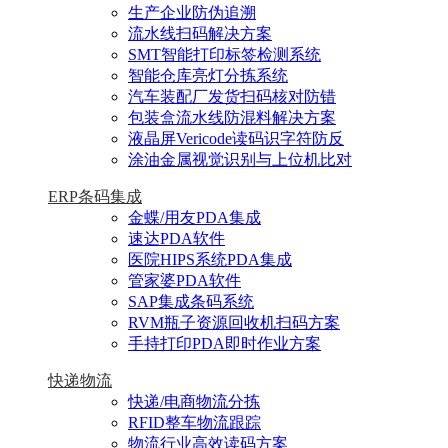
生产企业防伪追溯
流水线扫码解决方案
SMT智能打印标签检测系统
智能仓库亮灯分拣系统
汽车装配厂发货扫码核对防错
包装盒流水线防混料解决方案
液晶屏Vericode读码识字符防反
涂油金属视觉识别与上位机比对
ERP条码集成
金蝶/用友PDA集成
速达PDA软件
医院HIPS系统PDA集成
管家婆PDA软件
SAP集成条码系统
RVM瓶子资源回收机扫码方案
手持打印PDA即时作业方案
快递物流
快递/电商物流分拣
RFID整车物流跟踪
物流行业高效读码方案