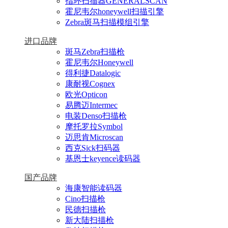
指环扫描器GENERALSCAN
霍尼韦尔honeywell扫描引擎
Zebra斑马扫描模组引擎
进口品牌
斑马Zebra扫描枪
霍尼韦尔Honeywell
得利捷Datalogic
康耐视Cognex
欧光Opticon
易腾迈Intermec
电装Denso扫描枪
摩托罗拉Symbol
迈思肯Microscan
西克Sick扫码器
基恩士keyence读码器
国产品牌
海康智能读码器
Cino扫描枪
民德扫描枪
新大陆扫描枪