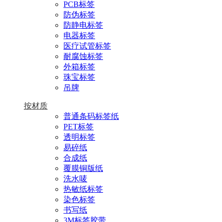
PCB标签
防伪标签
防静电标签
电器标签
医疗试管标签
耐腐蚀标签
外箱标签
珠宝标签
吊牌
按材质
普通条码标签纸
PET标签
透明标签
易碎纸
合成纸
覆膜铜版纸
洗水唛
热敏纸标签
染色标签
书写纸
3M标签胶带