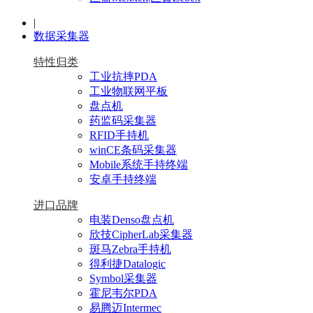
|
数据采集器
特性归类
工业抗摔PDA
工业物联网平板
盘点机
药监码采集器
RFID手持机
winCE条码采集器
Mobile系统手持终端
安卓手持终端
进口品牌
电装Denso盘点机
欣技CipherLab采集器
斑马Zebra手持机
得利捷Datalogic
Symbol采集器
霍尼韦尔PDA
易腾迈Intermec