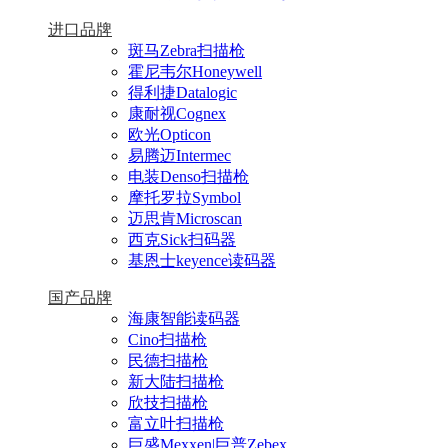
进口品牌
斑马Zebra扫描枪
霍尼韦尔Honeywell
得利捷Datalogic
康耐视Cognex
欧光Opticon
易腾迈Intermec
电装Denso扫描枪
摩托罗拉Symbol
迈思肯Microscan
西克Sick扫码器
基恩士keyence读码器
国产品牌
海康智能读码器
Cino扫描枪
民德扫描枪
新大陆扫描枪
欣技扫描枪
富立叶扫描枪
巨盛Mexxen|巨普Zebex