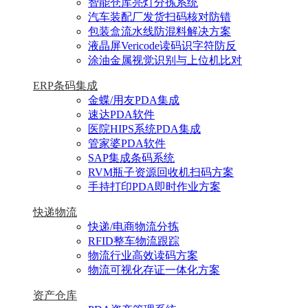
智能仓库亮灯分拣系统
汽车装配厂发货扫码核对防错
包装盒流水线防混料解决方案
液晶屏Vericode读码识字符防反
涂油金属视觉识别与上位机比对
ERP条码集成
金蝶/用友PDA集成
速达PDA软件
医院HIPS系统PDA集成
管家婆PDA软件
SAP集成条码系统
RVM瓶子资源回收机扫码方案
手持打印PDA即时作业方案
快递物流
快递/电商物流分拣
RFID整车物流跟踪
物流行业高效读码方案
物流可视化存证一体化方案
资产仓库