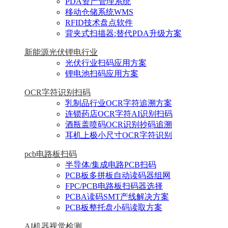
PDA资产管理系统
移动仓储系统WMS
RFID技术盘点软件
背夹式扫描器:替代PDA升级方案
新能源光伏锂电行业
光伏行业扫码应用方案
锂电池扫码应用方案
OCR字符识别扫码
乳制品行业OCR字符追溯方案
连锁药店OCR字符AI识别扫码
酒瓶盖喷码OCR识别抄码追溯
耳机上极小尺寸OCR字符识别
pcb电路板扫码
半导体/集成电路PCB扫码
PCB板多拼板自动读码器组网
FPC/PCB电路板扫码器选择
PCBA读码SMT产线解决方案
PCB板整托盘小码读取方案
AI机器视觉检测