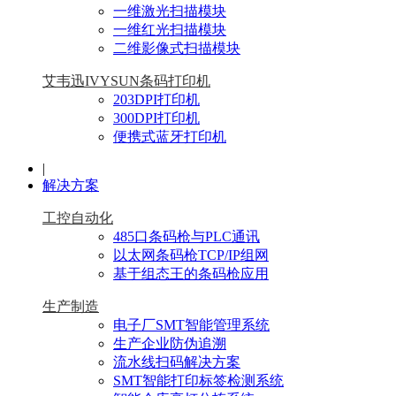
一维激光扫描模块
一维红光扫描模块
二维影像式扫描模块
艾韦迅IVYSUN条码打印机
203DPI打印机
300DPI打印机
便携式蓝牙打印机
|
解决方案
工控自动化
485口条码枪与PLC通讯
以太网条码枪TCP/IP组网
基于组态王的条码枪应用
生产制造
电子厂SMT智能管理系统
生产企业防伪追溯
流水线扫码解决方案
SMT智能打印标签检测系统