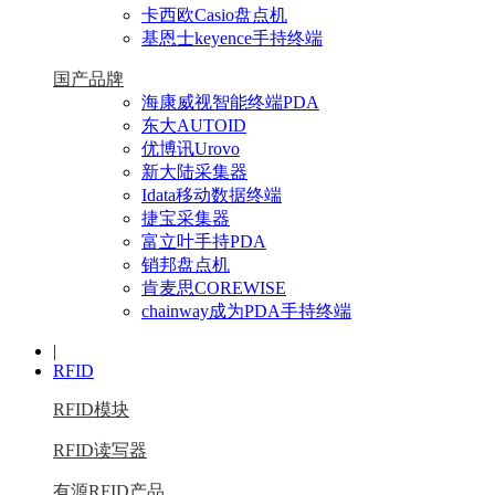
卡西欧Casio盘点机
基恩士keyence手持终端
国产品牌
海康威视智能终端PDA
东大AUTOID
优博讯Urovo
新大陆采集器
Idata移动数据终端
捷宝采集器
富立叶手持PDA
销邦盘点机
肯麦思COREWISE
chainway成为PDA手持终端
|
RFID
RFID模块
RFID读写器
有源RFID产品