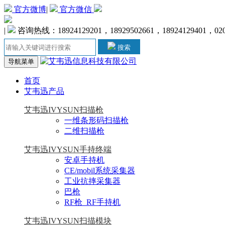
官方微博
|
官方微信
|
咨询热线：18924129201，18929502661，18924129401，020-
搜索
导航菜单
首页
艾韦迅产品
艾韦迅IVYSUN扫描枪
一维条形码扫描枪
二维扫描枪
艾韦迅IVYSUN手持终端
安卓手持机
CE/mobil系统采集器
工业抗摔采集器
巴枪
RF枪_RF手持机
艾韦迅IVYSUN扫描模块