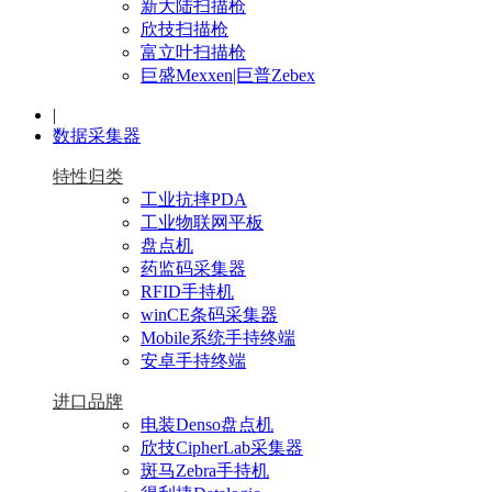
新大陆扫描枪
欣技扫描枪
富立叶扫描枪
巨盛Mexxen|巨普Zebex
|
数据采集器
特性归类
工业抗摔PDA
工业物联网平板
盘点机
药监码采集器
RFID手持机
winCE条码采集器
Mobile系统手持终端
安卓手持终端
进口品牌
电装Denso盘点机
欣技CipherLab采集器
斑马Zebra手持机