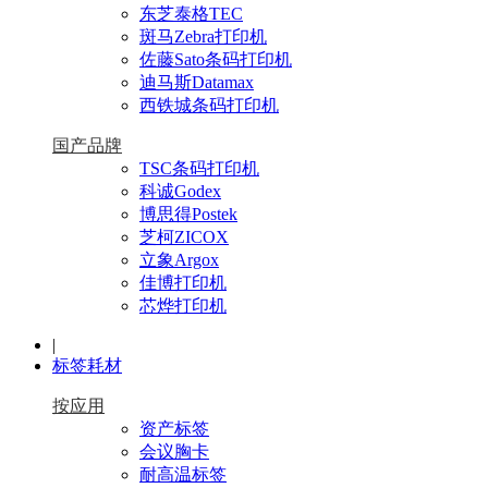
东芝泰格TEC
斑马Zebra打印机
佐藤Sato条码打印机
迪马斯Datamax
西铁城条码打印机
国产品牌
TSC条码打印机
科诚Godex
博思得Postek
芝柯ZICOX
立象Argox
佳博打印机
芯烨打印机
|
标签耗材
按应用
资产标签
会议胸卡
耐高温标签