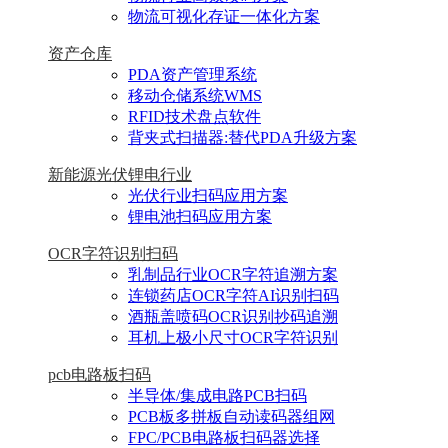
物流可视化存证一体化方案
资产仓库
PDA资产管理系统
移动仓储系统WMS
RFID技术盘点软件
背夹式扫描器:替代PDA升级方案
新能源光伏锂电行业
光伏行业扫码应用方案
锂电池扫码应用方案
OCR字符识别扫码
乳制品行业OCR字符追溯方案
连锁药店OCR字符AI识别扫码
酒瓶盖喷码OCR识别抄码追溯
耳机上极小尺寸OCR字符识别
pcb电路板扫码
半导体/集成电路PCB扫码
PCB板多拼板自动读码器组网
FPC/PCB电路板扫码器选择