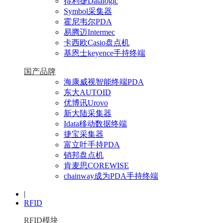
得利捷Datalogic
Symbol采集器
霍尼韦尔PDA
易腾迈Intermec
卡西欧Casio盘点机
基恩士keyence手持终端
国产品牌
海康威视智能终端PDA
东大AUTOID
优博讯Urovo
新大陆采集器
Idata移动数据终端
捷宝采集器
富立叶手持PDA
销邦盘点机
肯麦思COREWISE
chainway成为PDA手持终端
|
RFID
RFID模块