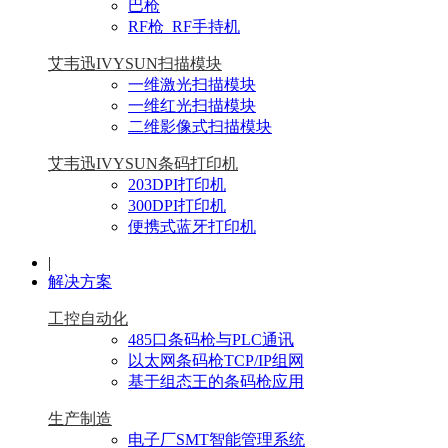
巴枪
RF枪_RF手持机
艾韦迅IVYSUN扫描模块
一维激光扫描模块
一维红光扫描模块
二维影像式扫描模块
艾韦迅IVYSUN条码打印机
203DPI打印机
300DPI打印机
便携式蓝牙打印机
|
解决方案
工控自动化
485口条码枪与PLC通讯
以太网条码枪TCP/IP组网
基于组态王的条码枪应用
生产制造
电子厂SMT智能管理系统