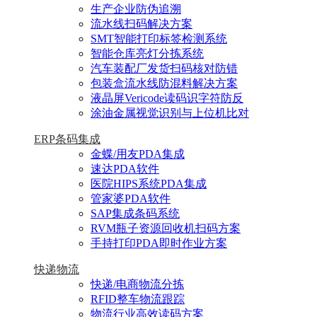
生产企业防伪追溯
流水线扫码解决方案
SMT智能打印标签检测系统
智能仓库亮灯分拣系统
汽车装配厂发货扫码核对防错
包装盒流水线防混料解决方案
液晶屏Vericode读码识字符防反
涂油金属视觉识别与上位机比对
ERP条码集成
金蝶/用友PDA集成
速达PDA软件
医院HIPS系统PDA集成
管家婆PDA软件
SAP集成条码系统
RVM瓶子资源回收机扫码方案
手持打印PDA即时作业方案
快递物流
快递/电商物流分拣
RFID整车物流跟踪
物流行业高效读码方案