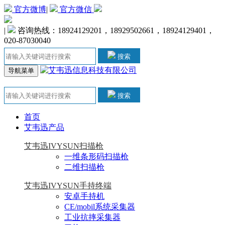
官方微博
|
官方微信
|
咨询热线：18924129201，18929502661，18924129401，
020-87030040
搜索
导航菜单
搜索
首页
艾韦迅产品
艾韦迅IVYSUN扫描枪
一维条形码扫描枪
二维扫描枪
艾韦迅IVYSUN手持终端
安卓手持机
CE/mobil系统采集器
工业抗摔采集器