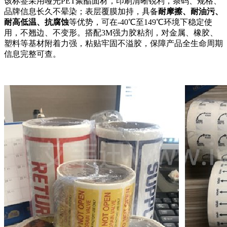
该标签采用哑光PET聚酯面材，印刷清晰锐利，条码、规格、
品牌信息长久不晕染；表层覆膜加持，具备
耐摩擦、耐油污、
耐高低温、抗腐蚀
等优势，可在-40℃至149℃环境下稳定使
用，不翘边、不变形。搭配3M强力胶粘剂，对金属、橡胶、
塑料等基材附着力强，粘贴牢固不溢胶，保障产品全生命周期
信息完整可查。