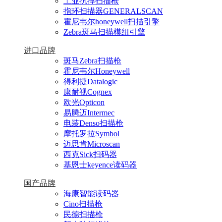
工业抗摔扫描枪
指环扫描器GENERALSCAN
霍尼韦尔honeywell扫描引擎
Zebra斑马扫描模组引擎
进口品牌
斑马Zebra扫描枪
霍尼韦尔Honeywell
得利捷Datalogic
康耐视Cognex
欧光Opticon
易腾迈Intermec
电装Denso扫描枪
摩托罗拉Symbol
迈思肯Microscan
西克Sick扫码器
基恩士keyence读码器
国产品牌
海康智能读码器
Cino扫描枪
民德扫描枪