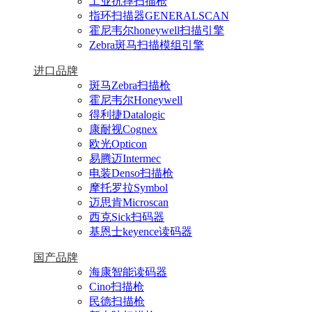
工业抗摔扫描枪
指环扫描器GENERALSCAN
霍尼韦尔honeywell扫描引擎
Zebra斑马扫描模组引擎
进口品牌
斑马Zebra扫描枪
霍尼韦尔Honeywell
得利捷Datalogic
康耐视Cognex
欧光Opticon
易腾迈Intermec
电装Denso扫描枪
摩托罗拉Symbol
迈思肯Microscan
西克Sick扫码器
基恩士keyence读码器
国产品牌
海康智能读码器
Cino扫描枪
民德扫描枪