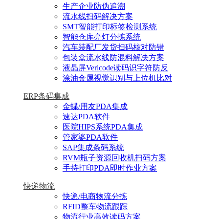
生产企业防伪追溯
流水线扫码解决方案
SMT智能打印标签检测系统
智能仓库亮灯分拣系统
汽车装配厂发货扫码核对防错
包装盒流水线防混料解决方案
液晶屏Vericode读码识字符防反
涂油金属视觉识别与上位机比对
ERP条码集成
金蝶/用友PDA集成
速达PDA软件
医院HIPS系统PDA集成
管家婆PDA软件
SAP集成条码系统
RVM瓶子资源回收机扫码方案
手持打印PDA即时作业方案
快递物流
快递/电商物流分拣
RFID整车物流跟踪
物流行业高效读码方案