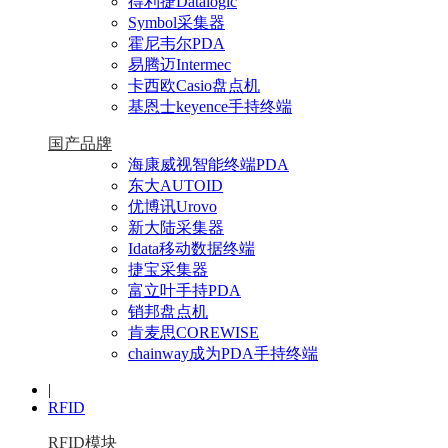
得利捷Datalogic
Symbol采集器
霍尼韦尔PDA
易腾迈Intermec
卡西欧Casio盘点机
基恩士keyence手持终端
国产品牌
海康威视智能终端PDA
东大AUTOID
优博讯Urovo
新大陆采集器
Idata移动数据终端
捷宝采集器
富立叶手持PDA
销邦盘点机
肯麦思COREWISE
chainway成为PDA手持终端
|
RFID
RFID模块