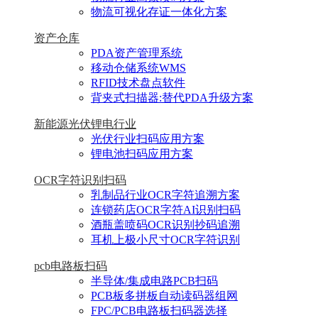
物流可视化存证一体化方案
资产仓库
PDA资产管理系统
移动仓储系统WMS
RFID技术盘点软件
背夹式扫描器:替代PDA升级方案
新能源光伏锂电行业
光伏行业扫码应用方案
锂电池扫码应用方案
OCR字符识别扫码
乳制品行业OCR字符追溯方案
连锁药店OCR字符AI识别扫码
酒瓶盖喷码OCR识别抄码追溯
耳机上极小尺寸OCR字符识别
pcb电路板扫码
半导体/集成电路PCB扫码
PCB板多拼板自动读码器组网
FPC/PCB电路板扫码器选择