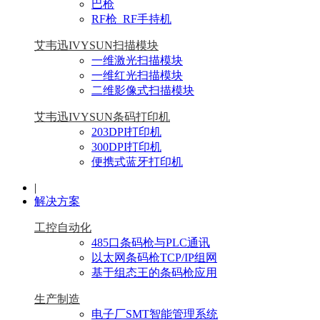
巴枪
RF枪_RF手持机
艾韦迅IVYSUN扫描模块
一维激光扫描模块
一维红光扫描模块
二维影像式扫描模块
艾韦迅IVYSUN条码打印机
203DPI打印机
300DPI打印机
便携式蓝牙打印机
|
解决方案
工控自动化
485口条码枪与PLC通讯
以太网条码枪TCP/IP组网
基于组态王的条码枪应用
生产制造
电子厂SMT智能管理系统