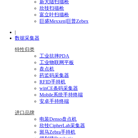
新大陆扫描枪
欣技扫描枪
富立叶扫描枪
巨盛Mexxen|巨普Zebex
|
数据采集器
特性归类
工业抗摔PDA
工业物联网平板
盘点机
药监码采集器
RFID手持机
winCE条码采集器
Mobile系统手持终端
安卓手持终端
进口品牌
电装Denso盘点机
欣技CipherLab采集器
斑马Zebra手持机