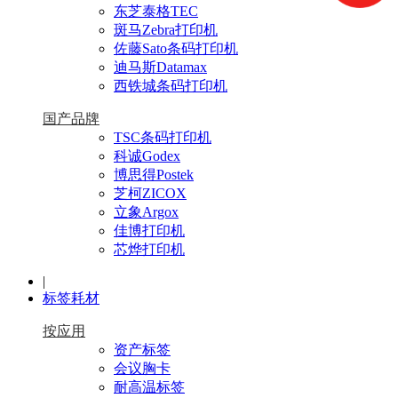
东芝泰格TEC
斑马Zebra打印机
佐藤Sato条码打印机
迪马斯Datamax
西铁城条码打印机
国产品牌
TSC条码打印机
科诚Godex
博思得Postek
芝柯ZICOX
立象Argox
佳博打印机
芯烨打印机
|
标签耗材
按应用
资产标签
会议胸卡
耐高温标签