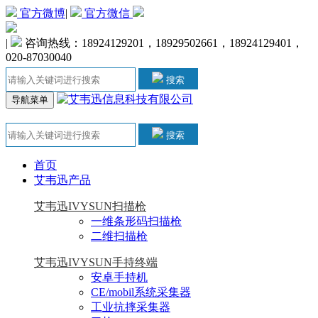
官方微博
|
官方微信
|
咨询热线：18924129201，18929502661，18924129401，
020-87030040
搜索
导航菜单
搜索
首页
艾韦迅产品
艾韦迅IVYSUN扫描枪
一维条形码扫描枪
二维扫描枪
艾韦迅IVYSUN手持终端
安卓手持机
CE/mobil系统采集器
工业抗摔采集器