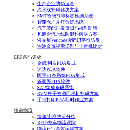
生产企业防伪追溯
流水线扫码解决方案
SMT智能打印标签检测系统
智能仓库亮灯分拣系统
汽车装配厂发货扫码核对防错
包装盒流水线防混料解决方案
液晶屏Vericode读码识字符防反
涂油金属视觉识别与上位机比对
ERP条码集成
金蝶/用友PDA集成
速达PDA软件
医院HIPS系统PDA集成
管家婆PDA软件
SAP集成条码系统
RVM瓶子资源回收机扫码方案
手持打印PDA即时作业方案
快递物流
快递/电商物流分拣
RFID整车物流跟踪
物流行业高效读码方案