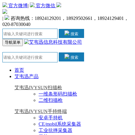
官方微博
|
官方微信
|
咨询热线：18924129201，18929502661，18924129401，
020-87030040
搜索
导航菜单
搜索
首页
艾韦迅产品
艾韦迅IVYSUN扫描枪
一维条形码扫描枪
二维扫描枪
艾韦迅IVYSUN手持终端
安卓手持机
CE/mobil系统采集器
工业抗摔采集器