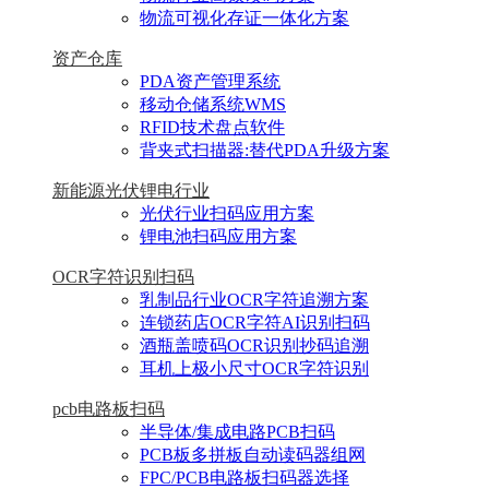
物流可视化存证一体化方案
资产仓库
PDA资产管理系统
移动仓储系统WMS
RFID技术盘点软件
背夹式扫描器:替代PDA升级方案
新能源光伏锂电行业
光伏行业扫码应用方案
锂电池扫码应用方案
OCR字符识别扫码
乳制品行业OCR字符追溯方案
连锁药店OCR字符AI识别扫码
酒瓶盖喷码OCR识别抄码追溯
耳机上极小尺寸OCR字符识别
pcb电路板扫码
半导体/集成电路PCB扫码
PCB板多拼板自动读码器组网
FPC/PCB电路板扫码器选择