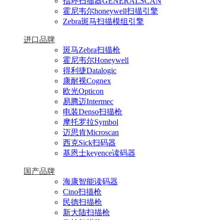
指环扫描器GENERALSCAN
霍尼韦尔honeywell扫描引擎
Zebra斑马扫描模组引擎
进口品牌
斑马Zebra扫描枪
霍尼韦尔Honeywell
得利捷Datalogic
康耐视Cognex
欧光Opticon
易腾迈Intermec
电装Denso扫描枪
摩托罗拉Symbol
迈思肯Microscan
西克Sick扫码器
基恩士keyence读码器
国产品牌
海康智能读码器
Cino扫描枪
民德扫描枪
新大陆扫描枪