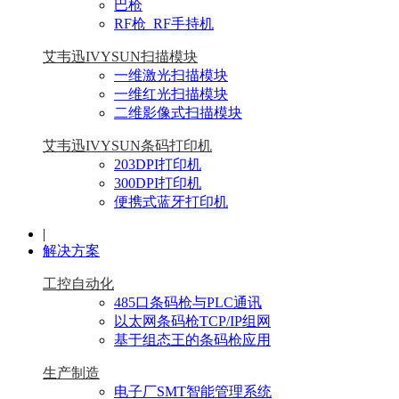
巴枪
RF枪_RF手持机
艾韦迅IVYSUN扫描模块
一维激光扫描模块
一维红光扫描模块
二维影像式扫描模块
艾韦迅IVYSUN条码打印机
203DPI打印机
300DPI打印机
便携式蓝牙打印机
|
解决方案
工控自动化
485口条码枪与PLC通讯
以太网条码枪TCP/IP组网
基于组态王的条码枪应用
生产制造
电子厂SMT智能管理系统