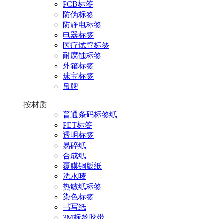
PCB标签
防伪标签
防静电标签
电器标签
医疗试管标签
耐腐蚀标签
外箱标签
珠宝标签
吊牌
按材质
普通条码标签纸
PET标签
透明标签
易碎纸
合成纸
覆膜铜版纸
洗水唛
热敏纸标签
染色标签
书写纸
3M标签胶带