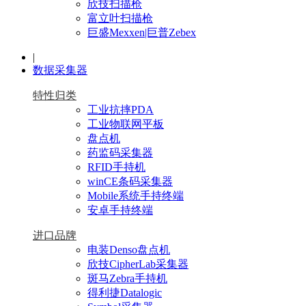
欣技扫描枪
富立叶扫描枪
巨盛Mexxen|巨普Zebex
|
数据采集器
特性归类
工业抗摔PDA
工业物联网平板
盘点机
药监码采集器
RFID手持机
winCE条码采集器
Mobile系统手持终端
安卓手持终端
进口品牌
电装Denso盘点机
欣技CipherLab采集器
斑马Zebra手持机
得利捷Datalogic