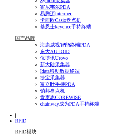
Symbol采集器
霍尼韦尔PDA
易腾迈Intermec
卡西欧Casio盘点机
基恩士keyence手持终端
国产品牌
海康威视智能终端PDA
东大AUTOID
优博讯Urovo
新大陆采集器
Idata移动数据终端
捷宝采集器
富立叶手持PDA
销邦盘点机
肯麦思COREWISE
chainway成为PDA手持终端
|
RFID
RFID模块