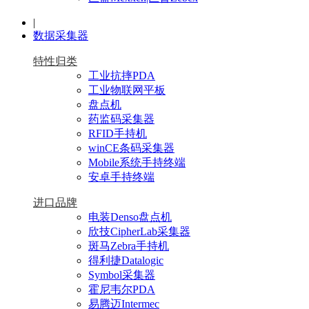
|
数据采集器
特性归类
工业抗摔PDA
工业物联网平板
盘点机
药监码采集器
RFID手持机
winCE条码采集器
Mobile系统手持终端
安卓手持终端
进口品牌
电装Denso盘点机
欣技CipherLab采集器
斑马Zebra手持机
得利捷Datalogic
Symbol采集器
霍尼韦尔PDA
易腾迈Intermec