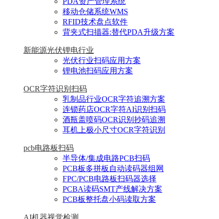
PDA资产管理系统
移动仓储系统WMS
RFID技术盘点软件
背夹式扫描器:替代PDA升级方案
新能源光伏锂电行业
光伏行业扫码应用方案
锂电池扫码应用方案
OCR字符识别扫码
乳制品行业OCR字符追溯方案
连锁药店OCR字符AI识别扫码
酒瓶盖喷码OCR识别抄码追溯
耳机上极小尺寸OCR字符识别
pcb电路板扫码
半导体/集成电路PCB扫码
PCB板多拼板自动读码器组网
FPC/PCB电路板扫码器选择
PCBA读码SMT产线解决方案
PCB板整托盘小码读取方案
AI机器视觉检测