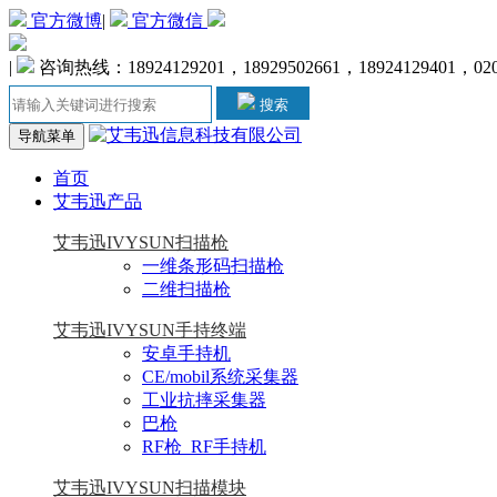
官方微博
|
官方微信
|
咨询热线：18924129201，18929502661，18924129401，020-
搜索
导航菜单
首页
艾韦迅产品
艾韦迅IVYSUN扫描枪
一维条形码扫描枪
二维扫描枪
艾韦迅IVYSUN手持终端
安卓手持机
CE/mobil系统采集器
工业抗摔采集器
巴枪
RF枪_RF手持机
艾韦迅IVYSUN扫描模块