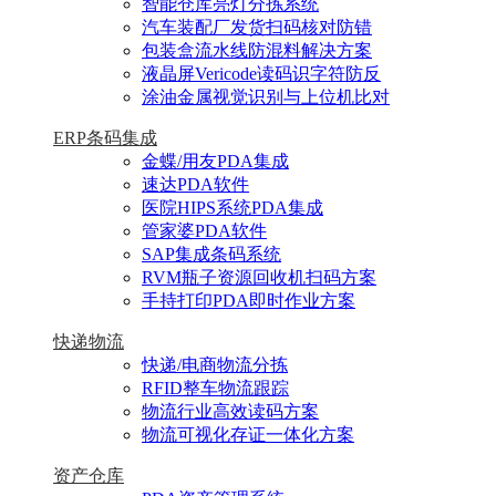
智能仓库亮灯分拣系统
汽车装配厂发货扫码核对防错
包装盒流水线防混料解决方案
液晶屏Vericode读码识字符防反
涂油金属视觉识别与上位机比对
ERP条码集成
金蝶/用友PDA集成
速达PDA软件
医院HIPS系统PDA集成
管家婆PDA软件
SAP集成条码系统
RVM瓶子资源回收机扫码方案
手持打印PDA即时作业方案
快递物流
快递/电商物流分拣
RFID整车物流跟踪
物流行业高效读码方案
物流可视化存证一体化方案
资产仓库