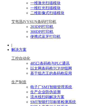
一维激光扫描模块
一维红光扫描模块
二维影像式扫描模块
艾韦迅IVYSUN条码打印机
203DPI打印机
300DPI打印机
便携式蓝牙打印机
|
解决方案
工控自动化
485口条码枪与PLC通讯
以太网条码枪TCP/IP组网
基于组态王的条码枪应用
生产制造
电子厂SMT智能管理系统
生产企业防伪追溯
流水线扫码解决方案
SMT智能打印标签检测系统