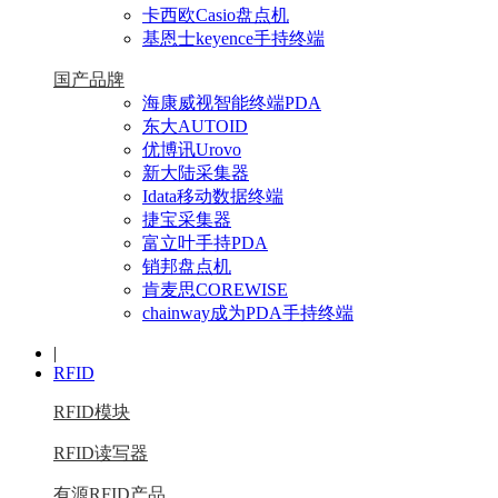
卡西欧Casio盘点机
基恩士keyence手持终端
国产品牌
海康威视智能终端PDA
东大AUTOID
优博讯Urovo
新大陆采集器
Idata移动数据终端
捷宝采集器
富立叶手持PDA
销邦盘点机
肯麦思COREWISE
chainway成为PDA手持终端
|
RFID
RFID模块
RFID读写器
有源RFID产品