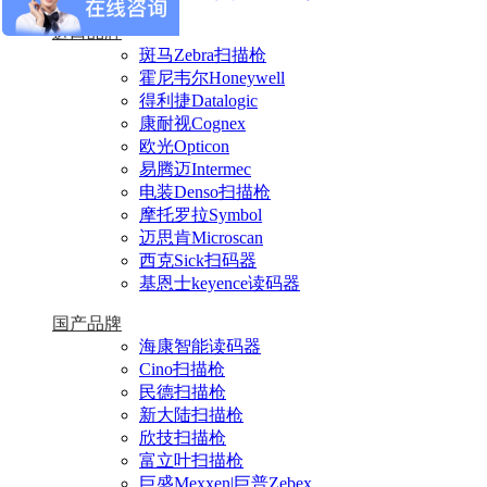
进口品牌
斑马Zebra扫描枪
霍尼韦尔Honeywell
得利捷Datalogic
康耐视Cognex
欧光Opticon
易腾迈Intermec
电装Denso扫描枪
摩托罗拉Symbol
迈思肯Microscan
西克Sick扫码器
基恩士keyence读码器
国产品牌
海康智能读码器
Cino扫描枪
民德扫描枪
新大陆扫描枪
欣技扫描枪
富立叶扫描枪
巨盛Mexxen|巨普Zebex