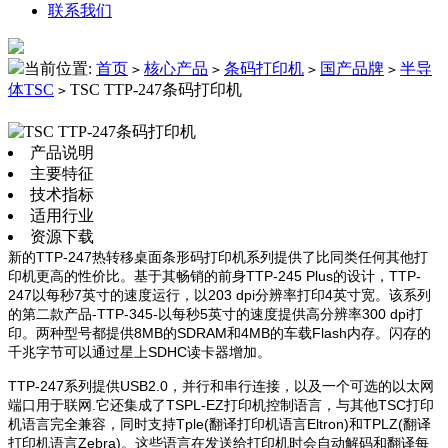
联系我们
当前位置:
首页
核心产品
条码打印机
国产品牌
半导
>
>
>
>
体TSC
TSC TTP-247条码打印机
>
产品说明
主要特征
技术指标
适用行业
资源下载
新的TTP-247热转移桌面条形码打印机系列提供了比同类任何其他打
印机更高的性价比。基于其畅销的前身TTP-245 Plus的设计，TTP-
247以每秒7英寸的速度运行，以203 dpi分辨率打印4英寸宽。该系列
的第二款产品-TTP-345-以每秒5英寸的速度提供高分辨率300 dpi打
印。两种型号都提供8MB的SDRAM和4MB的车载Flash内存。闪存的
千兆字节可以通过星上SDHC读卡器增加。
TTP-247系列提供USB2.0，并行和串行连接，以及一个可选的以太网
端口用于联网.它还集成了TSPL-EZ打印机控制语言，与其他TSC打印
机语言完全兼容，同时支持Tple(翻译打印机语言Eltron)和TPLZ(翻译
打印机语言Zebra)。这些语言在发送给打印机时会自动解码和翻译每