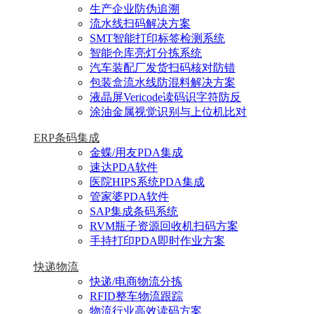
生产企业防伪追溯
流水线扫码解决方案
SMT智能打印标签检测系统
智能仓库亮灯分拣系统
汽车装配厂发货扫码核对防错
包装盒流水线防混料解决方案
液晶屏Vericode读码识字符防反
涂油金属视觉识别与上位机比对
ERP条码集成
金蝶/用友PDA集成
速达PDA软件
医院HIPS系统PDA集成
管家婆PDA软件
SAP集成条码系统
RVM瓶子资源回收机扫码方案
手持打印PDA即时作业方案
快递物流
快递/电商物流分拣
RFID整车物流跟踪
物流行业高效读码方案