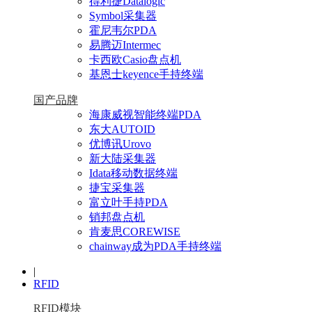
得利捷Datalogic
Symbol采集器
霍尼韦尔PDA
易腾迈Intermec
卡西欧Casio盘点机
基恩士keyence手持终端
国产品牌
海康威视智能终端PDA
东大AUTOID
优博讯Urovo
新大陆采集器
Idata移动数据终端
捷宝采集器
富立叶手持PDA
销邦盘点机
肯麦思COREWISE
chainway成为PDA手持终端
|
RFID
RFID模块