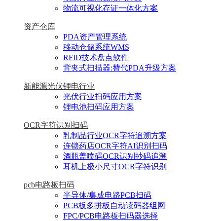
物流可视化存证一体化方案
资产仓库
PDA资产管理系统
移动仓储系统WMS
RFID技术盘点软件
背夹式扫描器:替代PDA升级方案
新能源光伏锂电行业
光伏行业扫码应用方案
锂电池扫码应用方案
OCR字符识别扫码
乳制品行业OCR字符追溯方案
连锁药店OCR字符AI识别扫码
酒瓶盖喷码OCR识别抄码追溯
耳机上极小尺寸OCR字符识别
pcb电路板扫码
半导体/集成电路PCB扫码
PCB板多拼板自动读码器组网
FPC/PCB电路板扫码器选择