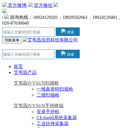
官方微博
|
官方微信
|
咨询热线：18924129201，18929502661，18924129401，
020-87030040
搜索
导航菜单
搜索
首页
艾韦迅产品
艾韦迅IVYSUN扫描枪
一维条形码扫描枪
二维扫描枪
艾韦迅IVYSUN手持终端
安卓手持机
CE/mobil系统采集器
工业抗摔采集器