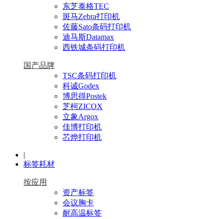
东芝泰格TEC
斑马Zebra打印机
佐藤Sato条码打印机
迪马斯Datamax
西铁城条码打印机
国产品牌
TSC条码打印机
科诚Godex
博思得Postek
芝柯ZICOX
立象Argox
佳博打印机
芯烨打印机
|
标签耗材
按应用
资产标签
会议胸卡
耐高温标签