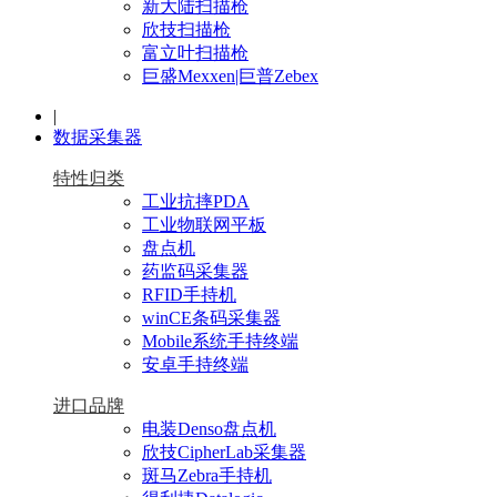
新大陆扫描枪
欣技扫描枪
富立叶扫描枪
巨盛Mexxen|巨普Zebex
|
数据采集器
特性归类
工业抗摔PDA
工业物联网平板
盘点机
药监码采集器
RFID手持机
winCE条码采集器
Mobile系统手持终端
安卓手持终端
进口品牌
电装Denso盘点机
欣技CipherLab采集器
斑马Zebra手持机