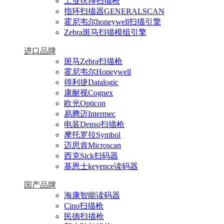
工业抗摔扫描枪
指环扫描器GENERALSCAN
霍尼韦尔honeywell扫描引擎
Zebra斑马扫描模组引擎
进口品牌
斑马Zebra扫描枪
霍尼韦尔Honeywell
得利捷Datalogic
康耐视Cognex
欧光Opticon
易腾迈Intermec
电装Denso扫描枪
摩托罗拉Symbol
迈思肯Microscan
西克Sick扫码器
基恩士keyence读码器
国产品牌
海康智能读码器
Cino扫描枪
民德扫描枪