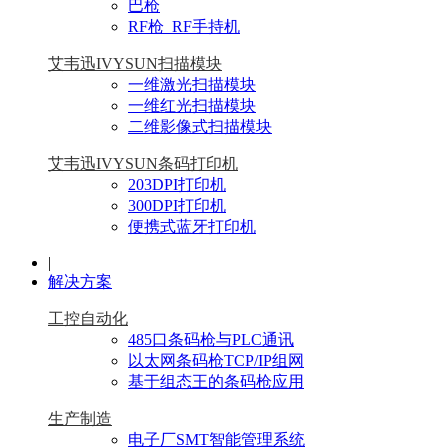
巴枪
RF枪_RF手持机
艾韦迅IVYSUN扫描模块
一维激光扫描模块
一维红光扫描模块
二维影像式扫描模块
艾韦迅IVYSUN条码打印机
203DPI打印机
300DPI打印机
便携式蓝牙打印机
|
解决方案
工控自动化
485口条码枪与PLC通讯
以太网条码枪TCP/IP组网
基于组态王的条码枪应用
生产制造
电子厂SMT智能管理系统