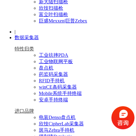
新大陆扫描枪
欣技扫描枪
富立叶扫描枪
巨盛Mexxen|巨普Zebex
|
数据采集器
特性归类
工业抗摔PDA
工业物联网平板
盘点机
药监码采集器
RFID手持机
winCE条码采集器
Mobile系统手持终端
安卓手持终端
进口品牌
电装Denso盘点机
欣技CipherLab采集器
斑马Zebra手持机