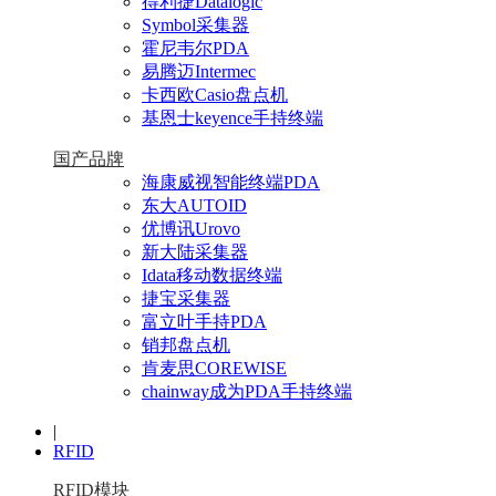
得利捷Datalogic
Symbol采集器
霍尼韦尔PDA
易腾迈Intermec
卡西欧Casio盘点机
基恩士keyence手持终端
国产品牌
海康威视智能终端PDA
东大AUTOID
优博讯Urovo
新大陆采集器
Idata移动数据终端
捷宝采集器
富立叶手持PDA
销邦盘点机
肯麦思COREWISE
chainway成为PDA手持终端
|
RFID
RFID模块