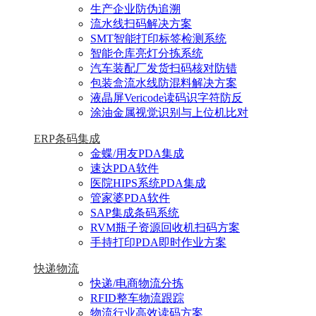
生产企业防伪追溯
流水线扫码解决方案
SMT智能打印标签检测系统
智能仓库亮灯分拣系统
汽车装配厂发货扫码核对防错
包装盒流水线防混料解决方案
液晶屏Vericode读码识字符防反
涂油金属视觉识别与上位机比对
ERP条码集成
金蝶/用友PDA集成
速达PDA软件
医院HIPS系统PDA集成
管家婆PDA软件
SAP集成条码系统
RVM瓶子资源回收机扫码方案
手持打印PDA即时作业方案
快递物流
快递/电商物流分拣
RFID整车物流跟踪
物流行业高效读码方案