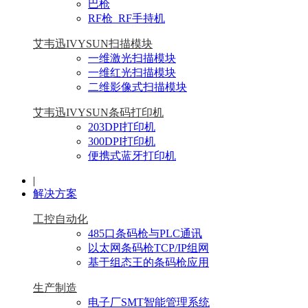
巴枪
RF枪_RF手持机
艾韦迅IVYSUN扫描模块
一维激光扫描模块
一维红光扫描模块
二维影像式扫描模块
艾韦迅IVYSUN条码打印机
203DPI打印机
300DPI打印机
便携式蓝牙打印机
|
解决方案
工控自动化
485口条码枪与PLC通讯
以太网条码枪TCP/IP组网
基于组态王的条码枪应用
生产制造
电子厂SMT智能管理系统