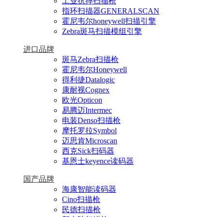
工业抗摔扫描枪
指环扫描器GENERALSCAN
霍尼韦尔honeywell扫描引擎
Zebra斑马扫描模组引擎
进口品牌
斑马Zebra扫描枪
霍尼韦尔Honeywell
得利捷Datalogic
康耐视Cognex
欧光Opticon
易腾迈Intermec
电装Denso扫描枪
摩托罗拉Symbol
迈思肯Microscan
西克Sick扫码器
基恩士keyence读码器
国产品牌
海康智能读码器
Cino扫描枪
民德扫描枪