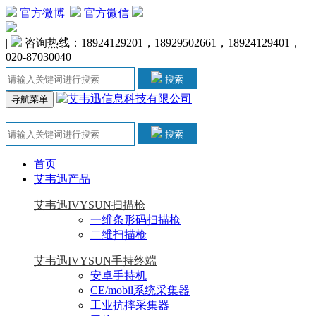
官方微博
|
官方微信
|
咨询热线：18924129201，18929502661，18924129401，
020-87030040
搜索
导航菜单
搜索
首页
艾韦迅产品
艾韦迅IVYSUN扫描枪
一维条形码扫描枪
二维扫描枪
艾韦迅IVYSUN手持终端
安卓手持机
CE/mobil系统采集器
工业抗摔采集器