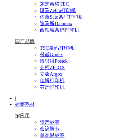
东芝泰格TEC
斑马Zebra打印机
佐藤Sato条码打印机
迪马斯Datamax
西铁城条码打印机
国产品牌
TSC条码打印机
科诚Godex
博思得Postek
芝柯ZICOX
立象Argox
佳博打印机
芯烨打印机
|
标签耗材
按应用
资产标签
会议胸卡
耐高温标签