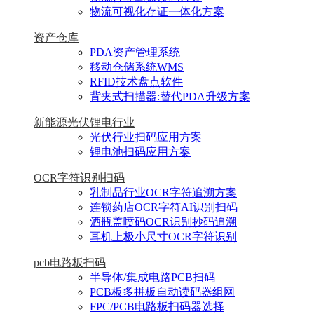
物流可视化存证一体化方案
资产仓库
PDA资产管理系统
移动仓储系统WMS
RFID技术盘点软件
背夹式扫描器:替代PDA升级方案
新能源光伏锂电行业
光伏行业扫码应用方案
锂电池扫码应用方案
OCR字符识别扫码
乳制品行业OCR字符追溯方案
连锁药店OCR字符AI识别扫码
酒瓶盖喷码OCR识别抄码追溯
耳机上极小尺寸OCR字符识别
pcb电路板扫码
半导体/集成电路PCB扫码
PCB板多拼板自动读码器组网
FPC/PCB电路板扫码器选择