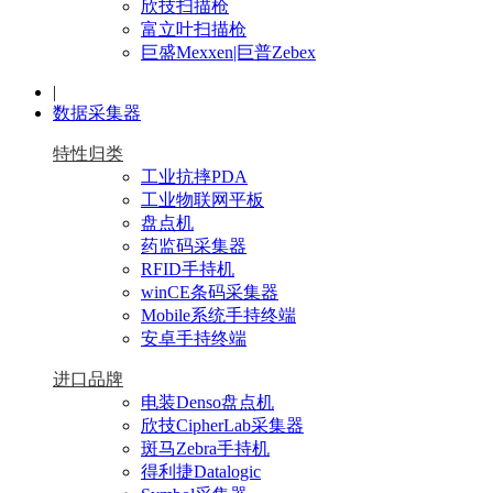
欣技扫描枪
富立叶扫描枪
巨盛Mexxen|巨普Zebex
|
数据采集器
特性归类
工业抗摔PDA
工业物联网平板
盘点机
药监码采集器
RFID手持机
winCE条码采集器
Mobile系统手持终端
安卓手持终端
进口品牌
电装Denso盘点机
欣技CipherLab采集器
斑马Zebra手持机
得利捷Datalogic