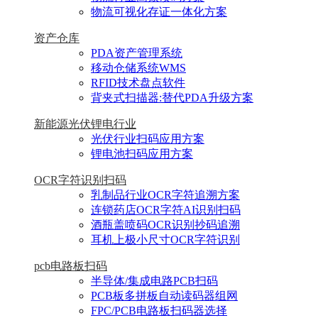
物流可视化存证一体化方案
资产仓库
PDA资产管理系统
移动仓储系统WMS
RFID技术盘点软件
背夹式扫描器:替代PDA升级方案
新能源光伏锂电行业
光伏行业扫码应用方案
锂电池扫码应用方案
OCR字符识别扫码
乳制品行业OCR字符追溯方案
连锁药店OCR字符AI识别扫码
酒瓶盖喷码OCR识别抄码追溯
耳机上极小尺寸OCR字符识别
pcb电路板扫码
半导体/集成电路PCB扫码
PCB板多拼板自动读码器组网
FPC/PCB电路板扫码器选择