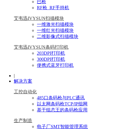
巴枪
RF枪_RF手持机
艾韦迅IVYSUN扫描模块
一维激光扫描模块
一维红光扫描模块
二维影像式扫描模块
艾韦迅IVYSUN条码打印机
203DPI打印机
300DPI打印机
便携式蓝牙打印机
|
解决方案
工控自动化
485口条码枪与PLC通讯
以太网条码枪TCP/IP组网
基于组态王的条码枪应用
生产制造
电子厂SMT智能管理系统