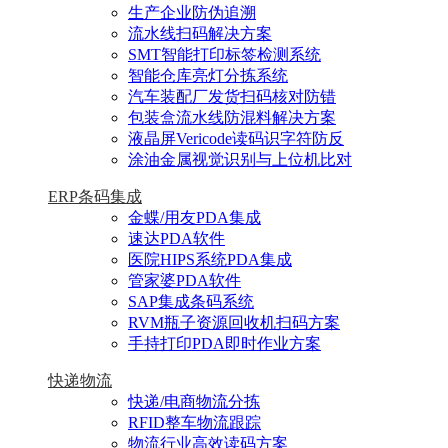
生产企业防伪追溯
流水线扫码解决方案
SMT智能打印标签检测系统
智能仓库亮灯分拣系统
汽车装配厂发货扫码核对防错
包装盒流水线防混料解决方案
液晶屏Vericode读码识字符防反
涂油金属视觉识别与上位机比对
ERP条码集成
金蝶/用友PDA集成
速达PDA软件
医院HIPS系统PDA集成
管家婆PDA软件
SAP集成条码系统
RVM瓶子资源回收机扫码方案
手持打印PDA即时作业方案
快递物流
快递/电商物流分拣
RFID整车物流跟踪
物流行业高效读码方案