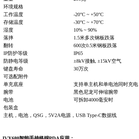
环境规格
工作温度
-20°C ~ +50°C
存储温度
-30°C ~ +70°C
湿度
10% ~ 90%
落摔
1.5米多次钢板跌落
翻转
600次0.5米钢板跌落
IP防护等级
IP65
防静电等级
±8kV接触, ±15kV空气
键盘寿命
30万次
可选配附件
单充底座
支持单主机和单电池同时充电
腕带
黑色尼龙可伸缩腕带
电池
可拆卸4000毫安时
包装盒
主机，电池，QSG，5V2A电源，USB Type-C数据线
IVY680智能手持终端PDA应用：