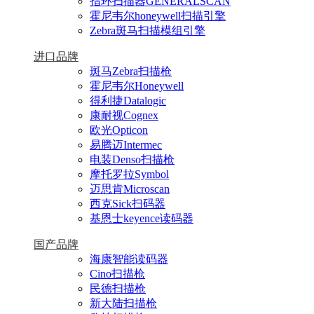
指环扫描器GENERALSCAN
霍尼韦尔honeywell扫描引擎
Zebra斑马扫描模组引擎
进口品牌
斑马Zebra扫描枪
霍尼韦尔Honeywell
得利捷Datalogic
康耐视Cognex
欧光Opticon
易腾迈Intermec
电装Denso扫描枪
摩托罗拉Symbol
迈思肯Microscan
西克Sick扫码器
基恩士keyence读码器
国产品牌
海康智能读码器
Cino扫描枪
民德扫描枪
新大陆扫描枪