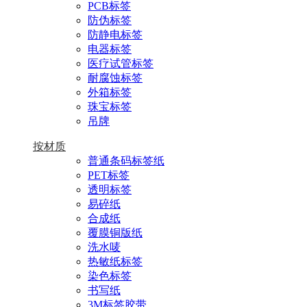
PCB标签
防伪标签
防静电标签
电器标签
医疗试管标签
耐腐蚀标签
外箱标签
珠宝标签
吊牌
按材质
普通条码标签纸
PET标签
透明标签
易碎纸
合成纸
覆膜铜版纸
洗水唛
热敏纸标签
染色标签
书写纸
3M标签胶带