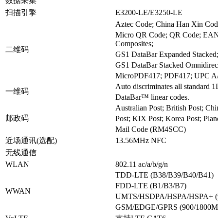
数据采集
扫描引擎
E3200-LE/E3250-LE
Aztec Code; China Han Xin Cod
Micro QR Code; QR Code; EAN
Composites;
二维码
GS1 DataBar Expanded Stacked
GS1 DataBar Stacked Omnidire
MicroPDF417; PDF417; UPC A/
Auto discriminates all standard 
一维码
DataBar™ linear codes.
Australian Post; British Post; Ch
邮政码
Post; KIX Post; Korea Post; Pla
Mail Code (RM4SCC)
近场通讯(选配)
13.56MHz NFC
无线通信
WLAN
802.11 ac/a/b/g/n
TDD-LTE (B38/B39/B40/B41)
FDD-LTE (B1/B3/B7)
WWAN
UMTS/HSDPA/HSPA/HSPA+ (9
GSM/EDGE/GPRS (900/1800