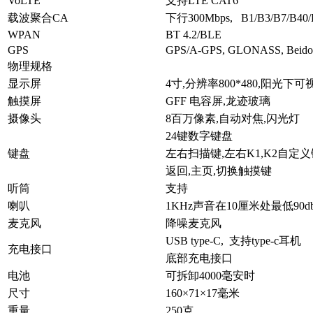
VoLTE
支持LTE CAT6
载波聚合CA
下行300Mbps, B1/B3/B7/B40/
WPAN
BT 4.2/BLE
GPS
GPS/A-GPS, GLONASS, Beidou 
物理规格
显示屏
4寸,分辨率800*480,阳光下可
触摸屏
GFF 电容屏,龙迹玻璃
摄像头
8百万像素,自动对焦,闪光灯
24键数字键盘
键盘
左右扫描键,左右K1,K2自定义
返回,主页,切换触摸键
听筒
支持
喇叭
1KHz声音在10厘米处最低90d
麦克风
降噪麦克风
USB type-C, 支持type-c耳机
充电接口
底部充电接口
电池
可拆卸4000毫安时
尺寸
160×71×17毫米
重量
250克