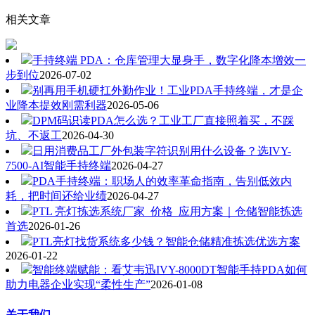
相关文章
手持终端 PDA：仓库管理大显身手，数字化降本增效一
步到位
2026-07-02
别再用手机硬扛外勤作业！工业PDA手持终端，才是企
业降本提效刚需利器
2026-05-06
DPM码识读PDA怎么选？工业工厂直接照着买，不踩
坑、不返工
2026-04-30
日用消费品工厂外包装字符识别用什么设备？选IVY-
7500-AI智能手持终端
2026-04-27
PDA手持终端：职场人的效率革命指南，告别低效内
耗，把时间还给业绩
2026-04-27
PTL 亮灯拣选系统厂家_价格_应用方案｜仓储智能拣选
首选
2026-01-26
PTL亮灯找货系统多少钱？智能仓储精准拣选优选方案
2026-01-22
智能终端赋能：看艾韦迅IVY-8000DT智能手持PDA如何
助力电器企业实现“柔性生产”
2026-01-08
关于我们