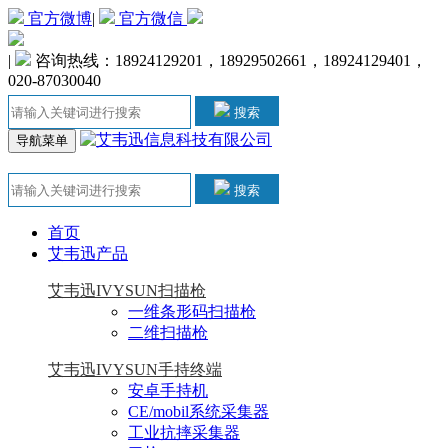
官方微博
|
官方微信
|
咨询热线：18924129201，18929502661，18924129401，
020-87030040
搜索
导航菜单
搜索
首页
艾韦迅产品
艾韦迅IVYSUN扫描枪
一维条形码扫描枪
二维扫描枪
艾韦迅IVYSUN手持终端
安卓手持机
CE/mobil系统采集器
工业抗摔采集器